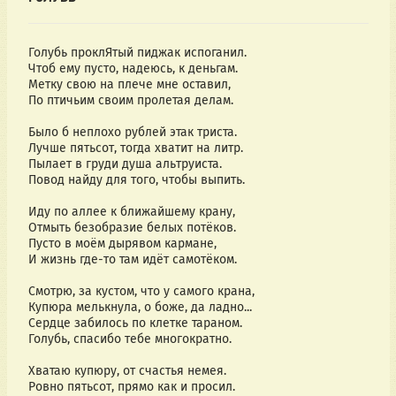
Голубь проклЯтый пиджак испоганил. 
Чтоб ему пусто, надеюсь, к деньгам. 
Метку свою на плече мне оставил, 
По птичьим своим пролетая делам. 
Было б неплохо рублей этак триста. 
Лучше пятьсот, тогда хватит на литр. 
Пылает в груди душа альтруиста. 
Повод найду для того, чтобы выпить. 
Иду по аллее к ближайшему крану, 
Отмыть безобразие белых потёков. 
Пусто в моём дырявом кармане, 
И жизнь где-то там идёт самотёком. 
Смотрю, за кустом, что у самого крана, 
Купюра мелькнула, о боже, да ладно... 
Сердце забилось по клетке тараном. 
Голубь, спасибо тебе многократно. 
Хватаю купюру, от счастья немея. 
Ровно пятьсот, прямо как и просил. 