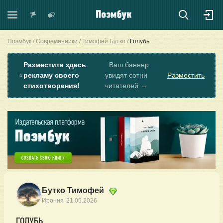
Поэмбук
Современники
Тимофей Бутко
Голубь
Разместите здесь
Ваш баннер
⭐
рекламу своего
увидят сотни
Разместить
стихотворения!
читателей →
Бутко Тимофей
·
Ирония
21.05.2026
ГОЛУБЬ