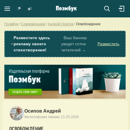
Поэмбук
Современники
Андрей Осипов
Освобождение
Разместите здесь
Ваш баннер
⭐
рекламу своего
увидят сотни
Разместить
стихотворения!
читателей →
Осипов Андрей
·
Философская лирика
21.05.2026
ОСВОБОЖДЕНИЕ