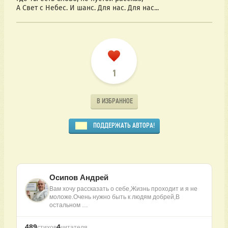
А Свет с Небес. И шанс. Для нас. Для нас...
1
В ИЗБРАННОЕ
ПОДДЕРЖАТЬ АВТОРА!
Осипов Андрей
Вам хочу рассказать о себе,Жизнь проходит и я не
моложе.Очень нужно быть к людям добрей,В
остальном …
489
4
стихов
читателя