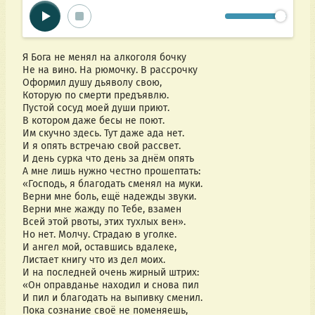
Я Бога не менял на алкоголя бочку
Не на вино. На рюмочку. В рассрочку
Оформил душу дьяволу свою,
Которую по смерти предъявлю.
Пустой сосуд моей души приют.
В котором даже бесы не поют.
Им скучно здесь. Тут даже ада нет.
И я опять встречаю свой рассвет.
И день сурка что день за днём опять
А мне лишь нужно честно прошептать:
«Господь, я благодать сменял на муки.
Верни мне боль, ещё надежды звуки.
Верни мне жажду по Тебе, взамен
Всей этой рвоты, этих тухлых вен».
Но нет. Молчу. Страдаю в уголке.
И ангел мой, оставшись вдалеке,
Листает книгу что из дел моих.
И на последней очень жирный штрих:
«Он оправданье находил и снова пил
И пил и благодать на выпивку сменил.
Пока сознание своё не поменяешь,