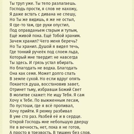
Ты труп уже. Ты тело разлагаешь.
Господь прости, я слов не нахожу,
Я даже встать с дивана не спешу,
Но Ты же видишь, я же не остыл,
Я где-то там, где руки опустил,
Под оправданьем старым и тупым,
Ещё живой пока. Ещё Тобой храним.
Зачем хранил? Чего меня беречь?
Но Ты хранил. Душой я видел течь,
Где тонкий ручеёк под слоем льда,
Который мне твердит: не навсегда
Ты здесь. И грязь устал вбирать.
Но благодать не водка. Благодать
Она как семя. Может долго спать
В земле сухой. Но если вдруг опять
Покается душа, восстановив завет,
Отринет тьму, избравши Божий Свет
В молитве скажет: Не ищу Тебя. Я сам
Хочу к Тебе. По выжженным лесам,
По пустоши, где я всё пропивал,
Хочу прийти. Я рюмку разбивал
В уме сто раз. Разбей её и в сердце.
Открой Господь мне небольшую дверцу
Не в вечность, нет, пока я не готов,
А просто в трезвость. В тишину без слов.