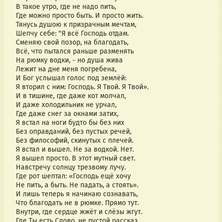
В такое утро, где не надо пить,
Где можно просто быть. И просто жить.
Тянусь душою к призрачным мечтам,
Шепчу себе: "Я всё Господь отдам.
Сменяю свой позор, на благодать,
Всё, что пытался раньше разменять
На рюмку водки, - но душа жива
Лежит на дне меня погребена,
И Бог услышал голос под землёй:
Я вторил с ним: Господь. Я Твой. Я Твой».
И в тишине, где даже кот молчал,
И даже холодильник не урчал,
Где даже снег за окнами затих,
Я встал на ноги будто бы без них
Без оправданий, без пустых речей,
Без философий, скинутых с плечей.
Я встал и вышел. Не за водкой. Нет.
Я вышел просто. В этот мутный свет.
Навстречу солнцу трезвому лучу.
Где рот шептал: «Господь ещё хочу
Не пить, а быть. Не падать, а стоять».
И лишь теперь я начинаю сознавать,
Что благодать не в рюмке. Прямо тут.
Внутри, где сердце жжёт и слёзы жгут.
Где Ты есть Слово, не пустой рассказ,