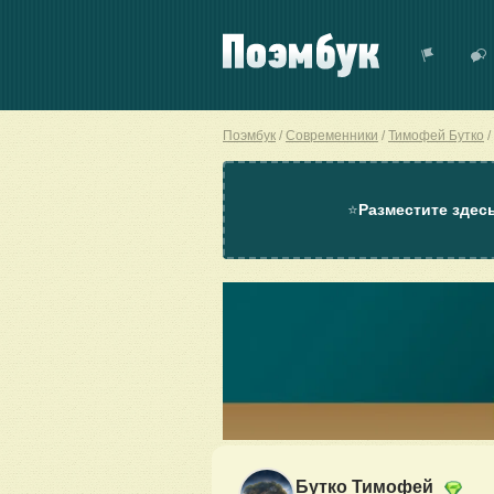
Поэмбук
Современники
Тимофей Бутко
⭐
Разместите здес
Бутко Тимофей