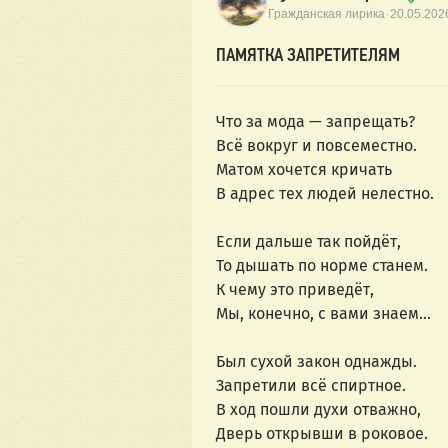
·
Гражданская лирика
20.05.202
ПАМЯТКА ЗАПРЕТИТЕЛЯМ
Что за мода — запрещать?
Всё вокруг и повсеместно. 
Матом хочется кричать 
В адрес тех людей нелестно.
Если дальше так пойдёт, 
То дышать по норме станем. 
К чему это приведёт, 
Мы, конечно, с вами знаем...
Был сухой закон однажды. 
Запретили всё спиртное. 
В ход пошли духи отважно, 
Дверь открывши в роковое. 