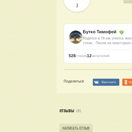
3
Бутко Тимофей
Родился в 78-ом, учился, же
стихи... Песни на некоторы
528
12
стихов
читателей
Поделиться
Вконтакте
О
ОТЗЫВЫ
(0)
НАПИСАТЬ ОТЗЫВ