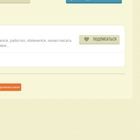
ПОДПИСАТЬСЯ
нился, работал, обленился, начал писать
е мои…
дноклассники