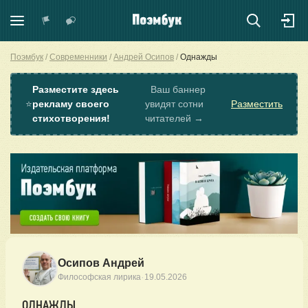
Поэмбук
Современники
Андрей Осипов
Однажды
Разместите здесь
Ваш баннер
⭐
рекламу своего
увидят сотни
Разместить
стихотворения!
читателей →
Осипов Андрей
·
Философская лирика
19.05.2026
ОДНАЖДЫ