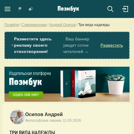
Поэмбук
Современники
Андрей Осипов
Три вида надежды
Разместите здесь
Ваш баннер
⭐
рекламу своего
увидят сотни
Разместить
стихотворения!
читателей →
Осипов Андрей
·
Философская лирика
11.05.2026
ТРИ ВИДА НАДЕЖДЫ