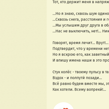
Тот, кто держит меня в напряж
...Но я знаю, сквозь шум один
...Сквозь снега, расстояния и 
...Мы услышим друг друга в об
...Нас не выключить, нет!... Ни
Говорят, время лечит... Врут!.
Подтвердит, что у времени нет
Но я вскрою его, как заветный
И впишу имена наши в это про
Стук колёс - твоему пульсу в так
Вздох - и полпути́ позади...
Всё равно будем вместе мы, эт
Как хотели. Всему вопреки́!...