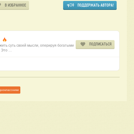
В ИЗБРАННОЕ
ПОДДЕРЖАТЬ АВТОРА!
я
ПОДПИСАТЬСЯ
жить суть своей мысли, оперируя богатыми
. Это …
дноклассники