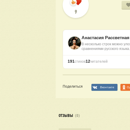
9
Анастасия Рассветна
В несколько строк можно уло
сравнениями русского языка
191
12
стихов
читателей
Поделиться
Вконтакте
О
ОТЗЫВЫ
(0)