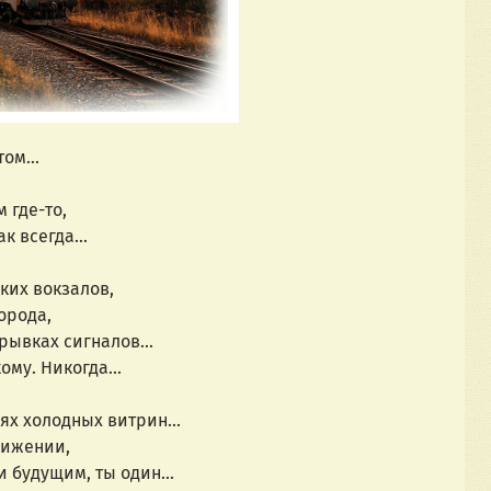
ом...
 где-то,
ак всегда...
оких вокзалов,
города,
рывках сигналов...
кому. Никогда...
ях холодных витрин...
вижении,
 будущим, ты один...