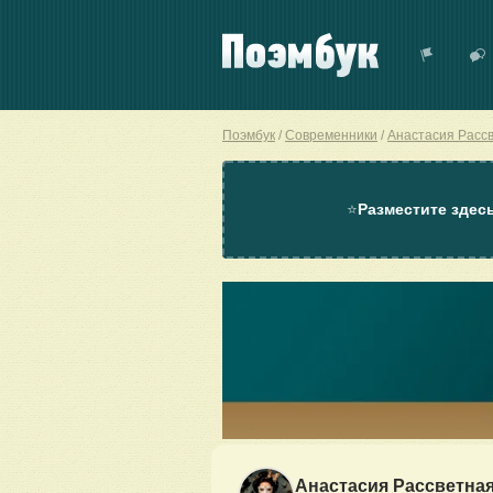
Поэмбук
Современники
Анастасия Расс
⭐
Разместите здес
Анастасия Рассветна