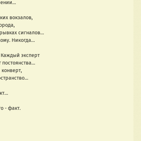
ении...
оких вокзалов,
города,
рывках сигналов...
кому. Никогда...
.. Каждый эксперт
 постоянства...
 конверт,
странство...
т...
о - факт.