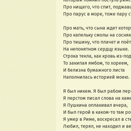
Про нищего, что спит, поджав
Про парус в море, тоже пару с
Про мать, что сына ждет котор
Про капельку смолы на сосняк
Про тишину, что плачет и поёт
На непонятном сердцу языке.
Строка текла, как кровь из-под
То закипая ямбом, то хореем,
И белизна бумажного листа
Наполнилась историей моею.
Я был никем. Я был рабом пер
Я перстом писал слова на кам
Я Пушкина оплакивал вчера,
И был герой в каком-то там р
Я умер в Риме, воскресал в ст
Любил, терял, не находил и в