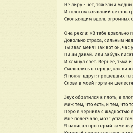
Не лиру - нет, тяжелый медны
И голосом взываний ветров г
Скользящим вдоль огромных с
Она рекла: «В тебе довольно г
Довольно страха, сильным надо
Ты звал меня? Так вот он, час 
Пиши давай. Или забудь писат
И хлынул свет. Вернее, тьма и
Смешались в сердце, как вино 
Я понял вдруг: прошедших ты
Слова в моей гортани шелестя
Звук обратился в плоть, а пло
Меж тем, что есть, и тем, что т
Перо в чернила с жадностью 
Мне полегчало, мозг устал том
Я написал про серый камень у
Который помнил поступь римс