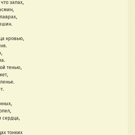
что запах,
асмин,
 лаврах,
ршин.
ца кровью,
ня.
,
а.
ой тенью,
кет,
ленье.
т.
нных,
опел,
и сердца,
ах тонких 