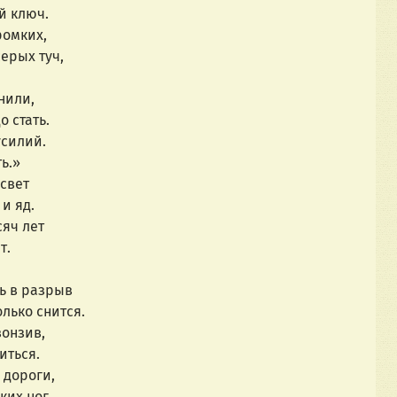
й ключ.
ромких,
ерых туч,
нили,
 стать.
усилий.
ь.»
 свет
и яд.
сяч лет
т.
ть в разрыв
олько снится.
вонзив,
иться.
 дороги,
ких ног,