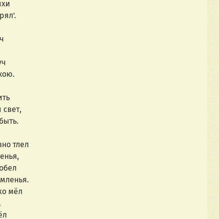
ихи 
рял'.
ч
уч
кою.
ить
 свет,
быть.
вно тлел
енья,
обел
омленья.
хо мёл
.
ёл