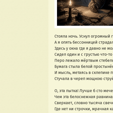
Стояла ночь. Уснул огромный 
А я опять бессонницей страдал
Здесь у окна где я давно не мо
Сидел один и с грустью что-то
Перо лежало мёртвым стебел
Бумага стыла белой простынё
И мысль, метаясь в склепике п
Стучала в череп мощною стру
О, эта пытка! Лучше б сто мече
Чем эта белоснежная равнина
Сверкает, словно тысяча свеч
Где нет ни строчки, мрачная к