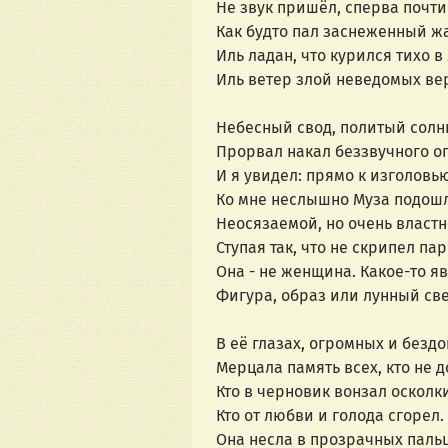
Не звук пришёл, сперва почти 
Как будто пал заснеженный ж
Иль ладан, что курился тихо в
Иль ветер злой неведомых ве
Небесный свод, политый солн
Прорвал накал беззвучного ог
И я увидел: прямо к изголовью
Ко мне неслышно Муза подошл
Неосязаемой, но очень властн
Ступая так, что не скрипел пар
Она - не женщина. Какое-то яв
Фигура, образ или лунный све
В её глазах, огромных и бездо
Мерцала память всех, кто не д
Кто в черновик вонзал осколк
Кто от любви и голода сгорел.
Она несла в прозрачных пальц