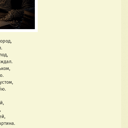
город,
.
лод,
 ждал.
ьком,
ю.
устом,
ёю.
й,
,
ей,
артина.