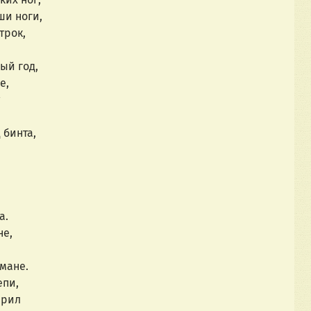
ши ноги,
трок,
ый год,
е,
 бинта,
а.
не,
омане.
епи,
ерил 