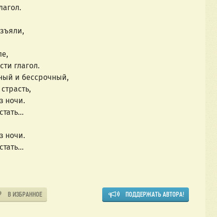
лагол.
изъяли,
ле,
сти глагол.
ный и бессрочный,
страсть,
з ночи.
тать...
з ночи.
тать...
В ИЗБРАННОЕ
ПОДДЕРЖАТЬ АВТОРА!