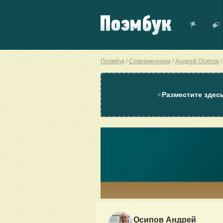
Поэмбук
Современники
Андрей Осипов
⭐
Разместите здес
Осипов Андрей