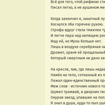
Всё для того, чтоб рифмою ст
Писал легко, а не аршином ме
Когда закончил я, закатный лу
Коснулся лба горячею рукою.
Строфа вдруг стала тяжелее т
И легче пара над кипящею ре
Ищу её, но Музы больше нет.
Лишь в воздухе серебряная н
Дрожит, храня её прощальный
Который смертным не дано за
На кресле, там, где лишь неда
Намёк на тело, сотканный из п
Лежал один-единственный пр
Меж слов - источник нового т
Шумел трамвай, и дворник ти
Окурки звезд, упавшие на пол
Я знал в душе, куда-то пыл уш