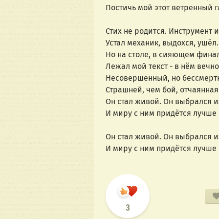
Постичь мой этот ветренный г
Стих не родится. Инструмент 
Устал механик, выдохся, ушёл.
Но на столе, в сияющем фина
Лежал мой текст - в нём вечно
Несовершенный, но бессмерт
Страшней, чем бой, отчаянная 
Он стал живой. Он выбрался и
И миру с ним придётся лучше с
Он стал живой. Он выбрался и
И миру с ним придётся лучше с
3