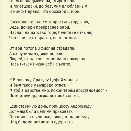
Он был владыкою над миром волн
И по отцовски, до безумия влюблённым
В нимф Нереид, что обожали шторм
Кассиопее он не смог простить гордыню,
Ведь, дочери прекраснее зари.
Наслал на царство горе, бедствие отныне,
Что шли не от врагов, не от земли.
От вод потопа Эфиопия страдала,
А из пучины чудище ползло.
Людей, скота совсем не мало пожирало,
Насытиться никак всё не могло.
К Великому Оракулу Цефей явился
И был таков у мудреца ответ: -
"Чтоб в царстве мир, покой твоём восстановился - 
Пожертвуй дорогим, вот мой совет".
Единственную дочь, принцессу Андромеду,
Должны были цепями приковать,
Оставив на съеденье, лишь, тогда победу
Над бедами возможно одержать.