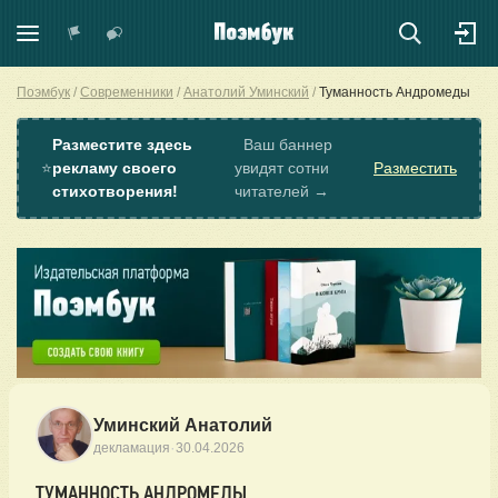
Поэмбук
Современники
Анатолий Уминский
Туманность Андромеды
Разместите здесь
Ваш баннер
⭐
рекламу своего
увидят сотни
Разместить
стихотворения!
читателей →
Уминский Анатолий
·
декламация
30.04.2026
ТУМАННОСТЬ АНДРОМЕДЫ