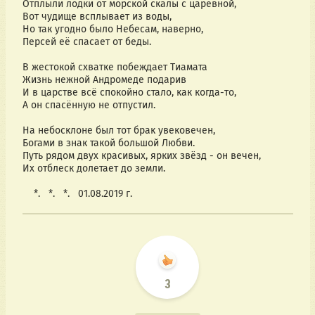
Отплыли лодки от морской скалы с царевной,
Вот чудище всплывает из воды,
Но так угодно было Небесам, наверно,
Персей её спасает от беды.
В жестокой схватке побеждает Тиамата
Жизнь нежной Андромеде подарив
И в царстве всё спокойно стало, как когда-то,
А он спасённую не отпустил.
На небосклоне был тот брак увековечен,
Богами в знак такой большой Любви.
Путь рядом двух красивых, ярких звёзд - он вечен,
Их отблеск долетает до земли.
    *.   *.   *.   01.08.2019 г.
3