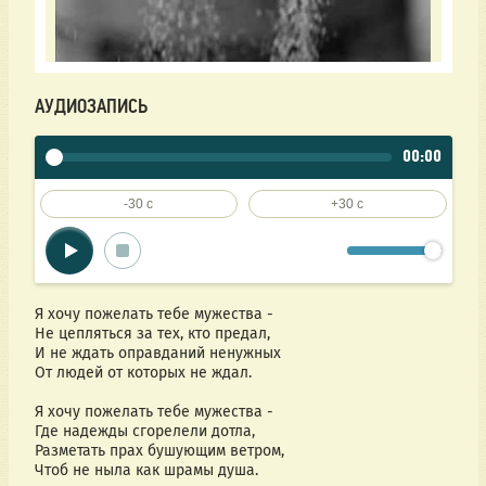
АУДИОЗАПИСЬ
00:00
-30 c
+30 c
Я хочу пожелать тебе мужества -  
Не цепляться за тех, кто предал,  
И не ждать оправданий ненужных 
От людей от которых не ждал.  
Я хочу пожелать тебе мужества -  
Где надежды сгорелели дотла,  
Разметать прах бушующим ветром,  
Чтоб не ныла как шрамы душа.  