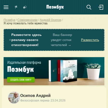
Поэмбук
Современники
Андрей Осипов
Я хочу пожелать тебе мужества
Разместите здесь
Ваш баннер
⭐
рекламу своего
увидят сотни
Разместить
стихотворения!
читателей →
Осипов Андрей
·
Философская лирика
23.04.2026