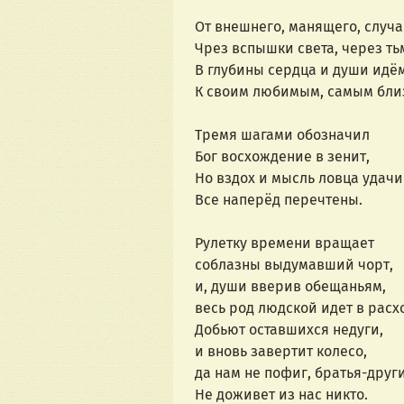
От внешнего, манящего, случа
Чрез вспышки света, через ть
В глубины сердца и души идё
К своим любимым, самым близ
Тремя шагами обозначил
Бог восхождение в зенит,
Но вздох и мысль ловца удачи
Все наперёд перечтены.
Рулетку времени вращает
соблазны выдумавший чорт,
и, души вверив обещаньям,
весь род людской идет в расх
Добьют оставшихся недуги,
и вновь завертит колесо,
да нам не пофиг, братья-друг
Не доживет из нас никто.