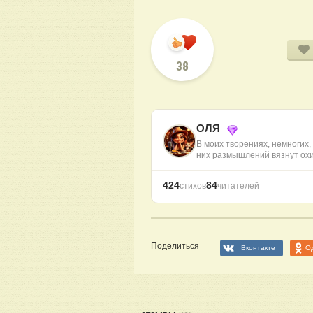
38
ОЛЯ
В моих творениях, немногих
них размышлений вязнут ох
424
84
стихов
читателей
Поделиться
Вконтакте
О