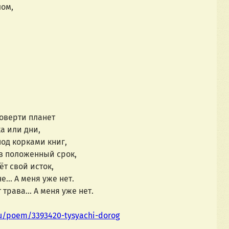
лом,
говерти планет
а или дни,
под корками книг,
 в положенный срок,
ёт свой исток,
... А меня уже нет.
трава... А меня уже нет.
u/poem/3393420-tysyachi-dorog