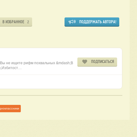
В ИЗБРАННОЕ
ПОДДЕРЖАТЬ АВТОРА!
2
ПОДПИСАТЬСЯ
, Вы не ищите рифм похвальных &mdash;В
и,Избитост…
дноклассники