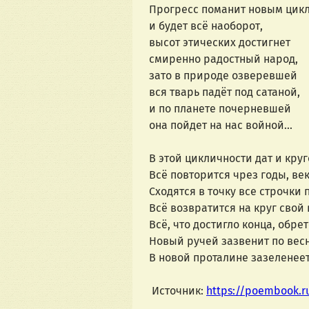
Прогресс поманит новым цик
и будет всё наоборот,
высот этических достигнет
смиренно радостный народ,
зато в природе озверевшей
вся тварь падёт под сатаной,
и по планете почерневшей
она пойдет на нас войной...
В этой цикличности дат и кру
Всё повторится чрез годы, век
Сходятся в точку все строчки 
Всё возвратится на круг свой
Всё, что достигло конца, обрет
Новый ручей зазвенит по весне
В новой проталине зазеленеет 
 Источник: 
https://poembook.r