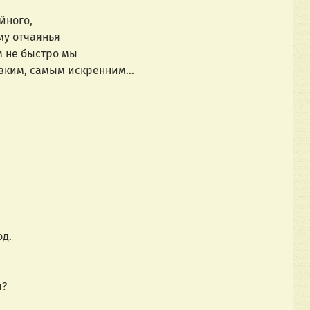
йного,
му отчаянья
м не быстро мы
ким, самым искренним...
од.
и?