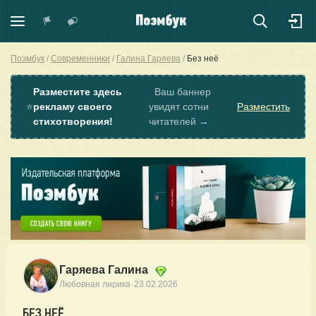
Поэмбук
Современники
Галина Гаряева
Без неё
Разместите здесь
Ваш баннер
⭐
рекламу своего
увидят сотни
Разместить
стихотворения!
читателей →
Гаряева Галина
·
Любовная лирика
23.02.2026
БЕЗ НЕЁ