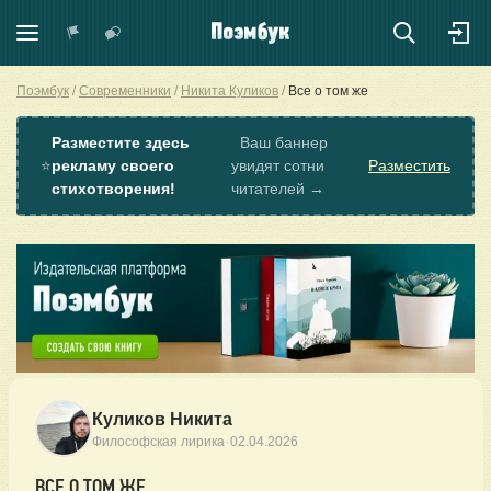
Поэмбук
Современники
Никита Куликов
Все о том же
Разместите здесь
Ваш баннер
⭐
рекламу своего
увидят сотни
Разместить
стихотворения!
читателей →
Куликов Никита
·
Философская лирика
02.04.2026
ВСЕ О ТОМ ЖЕ