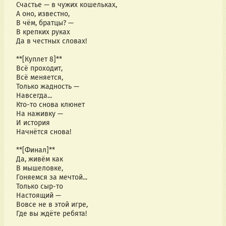
Счастье — в чужих кошельках,
А оно, известно, 
В чём, братцы? —
В крепких руках 
Да в честных словах!
**[Куплет 8]**
Всё проходит, 
Всё меняется,
Только жадность — 
Навсегда...
Кто-то снова клюнет 
На наживку —
И история 
Начнётся снова!
**[Финал]**
Да, живём как 
В мышеловке,
Гоняемся за мечтой...
Только сыр-то 
Настоящий —
Вовсе не в этой игре, 
Где вы ждёте ребята!