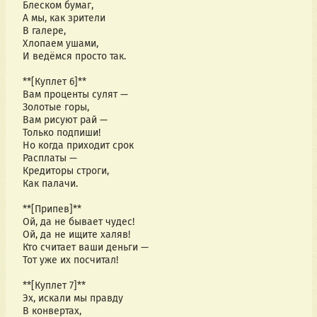
Блеском бумаг,
А мы, как зрители 
В галере,
Хлопаем ушами, 
И ведёмся просто так.
**[Куплет 6]**
Вам проценты сулят — 
Золотые горы,
Вам рисуют рай — 
Только подпиши!
Но когда приходит срок 
Расплаты —
Кредиторы строги, 
Как палачи.
**[Припев]**
Ой, да не бывает чудес!
Ой, да не ищите халяв!
Кто считает ваши деньги —
Тот уже их посчитал!
**[Куплет 7]**
Эх, искали мы правду 
В конвертах,