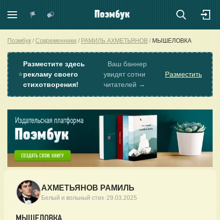
Поэмбук
Современники
РАМИЛЬ АХМЕТЬЯНОВ
МЫШЕЛОВКА
Разместите здесь
Ваш баннер
⭐
рекламу своего
увидят сотни
Разместить
стихотворения!
читателей →
АХМЕТЬЯНОВ РАМИЛЬ
·
Белый и вольный стих
29.03.2025
МЫШЕЛОВКА