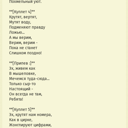
Похмельный уют.
**[Куплет 4]**
Крутят, вертят, 
Мутят воду,
Подменяют правду 
Ложью...
А мы верим, 
Верим, верим -
Пока не станет 
Слишком поздно!
**[Припев :]**
Эх, живем как 
В мышеловке,
Мечемся туда-сюда...
Только сыр-то 
Настоящий -
Он всегда не там, 
Ребята!
**[Куплет 5]**
Эх, крутят нам номера, 
Как в цирке,
Жонглируют цифрами, 