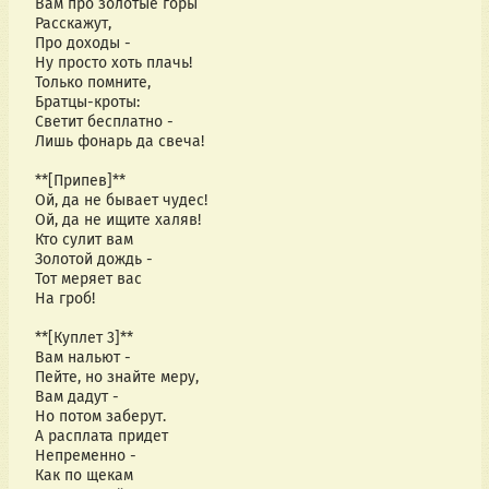
Вам про золотые горы 
Расскажут,
Про доходы - 
Ну просто хоть плачь!
Только помните, 
Братцы-кроты:
Светит бесплатно - 
Лишь фонарь да свеча!
**[Припев]**
Ой, да не бывает чудес!
Ой, да не ищите халяв!
Кто сулит вам
Золотой дождь -
Тот меряет вас 
На гроб!
**[Куплет 3]**
Вам нальют - 
Пейте, но знайте меру,
Вам дадут - 
Но потом заберут.
А расплата придет 
Непременно -
Как по щекам 