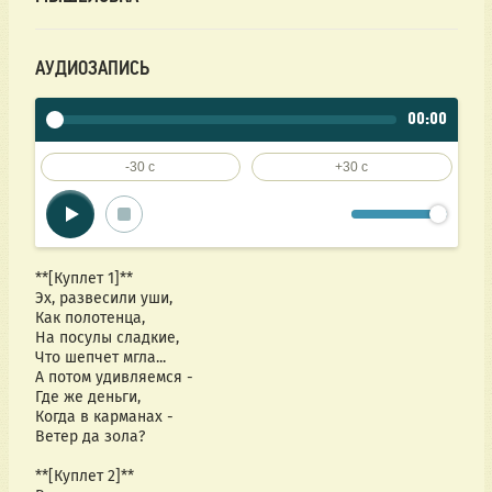
АУДИОЗАПИСЬ
00:00
-30 c
+30 c
**[Куплет 1]**
Эх, развесили уши, 
Как полотенца,
На посулы сладкие, 
Что шепчет мгла...
А потом удивляемся - 
Где же деньги,
Когда в карманах - 
Ветер да зола?
**[Куплет 2]**