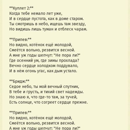
**Куплет 2:**  
Когда тебе немало лет уже,  
И в сердце пустота, как в доме старом.  
Ты смотришь в небо, ищешь там звезду,  
Но видишь лишь туман и отблеск чарам.  
**Припев:**  
Но видно, котёнок ещё молодой,  
Смеётся вольно, резвится весной.  
А мне уж годы шепчут: "Не пора ли?"  
Где осенний ум, где зимы прохлада?  
Вечно сердце холодком поддувало,  
И в нём огонь угас, как дым устало.  
**Бридж:**  
Седое небо, ты мой вечный спутник,  
В тебе и грусть, и тихий свет надежды.  
Но знаю я, что где-то там, за тучей,  
Есть солнце, что согреет сердце прежне. 
**Припев:**  
Но видно, котёнок ещё молодой,  
Смеётся вольно, резвится весной.  
А мне уж годы шепчут: "Не пора ли?"  