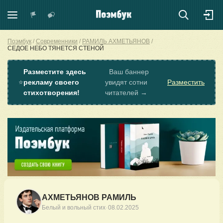
Поэмбук
Современники
РАМИЛЬ АХМЕТЬЯНОВ
СЕДОЕ НЕБО ТЯНЕТСЯ СТЕНОЙ
Разместите здесь
Ваш баннер
⭐
рекламу своего
увидят сотни
Разместить
стихотворения!
читателей →
АХМЕТЬЯНОВ РАМИЛЬ
·
Белый и вольный стих
08.02.2025