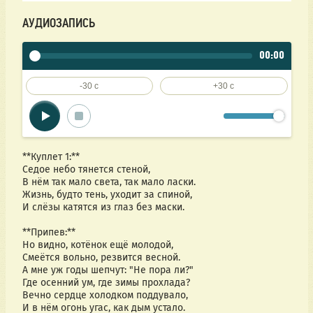
АУДИОЗАПИСЬ
00:00
-30 c
+30 c
**Куплет 1:**  
Седое небо тянется стеной,  
В нём так мало света, так мало ласки.  
Жизнь, будто тень, уходит за спиной,  
И слёзы катятся из глаз без маски.  
**Припев:**  
Но видно, котёнок ещё молодой,  
Смеётся вольно, резвится весной.  
А мне уж годы шепчут: "Не пора ли?"  
Где осенний ум, где зимы прохлада?  
Вечно сердце холодком поддувало,  
И в нём огонь угас, как дым устало.  