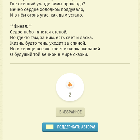
Где осенний ум, где зимы прохлада?  
Вечно сердце холодком поддувало,  
И в нём огонь угас, как дым устало.  
**Финал:**  
Седое небо тянется стеной,  
Но где-то там, за ним, есть свет и ласка.  
Жизнь, будто тень, уходит за спиной,  
Но в сердце всё же тлеет искорка желаний
О будущий той вечной в мире сказки.
2
В ИЗБРАННОЕ
ПОДДЕРЖАТЬ АВТОРА!