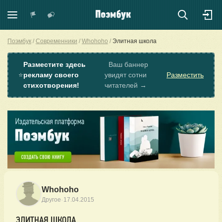
Поэмбук
Современники
Whohoho
Элитная школа
Разместите здесь
Ваш баннер
⭐
рекламу своего
увидят сотни
Разместить
стихотворения!
читателей →
Whohoho
·
Другое
17.04.2015
ЭЛИТНАЯ ШКОЛА