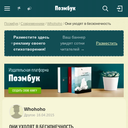
Поэмбук
Современники
Whohoho
Они уходят в бесконечность
Разместите здесь
Ваш баннер
⭐
рекламу своего
увидят сотни
Разместить
стихотворения!
читателей →
Whohoho
·
Другое
16.04.2015
ОНИ УХОДЯТ В БЕСКОНЕЧНОСТЬ