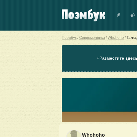
Поэмбук
Современники
Whohoho
Таких,
⭐
Разместите здес
Whohoho