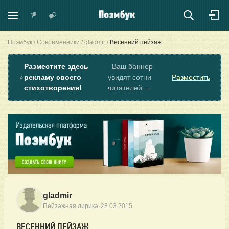
Поэмбук
Современники
gladmir
Весенний пейзаж
Разместите здесь
Ваш баннер
⭐
рекламу своего
увидят сотни
Разместить
стихотворения!
читателей →
gladmir
·
Пейзажная лирика
28.03.2015
ВЕСЕННИЙ ПЕЙЗАЖ