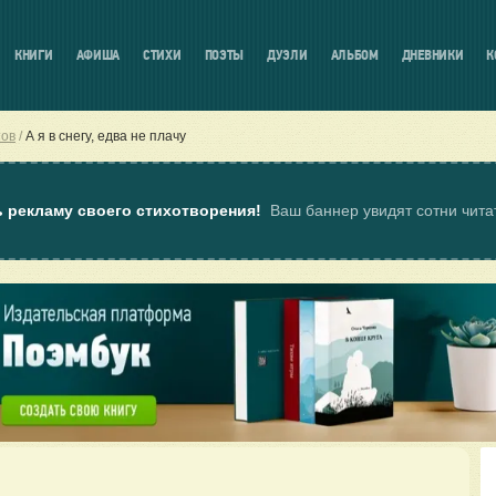
КНИГИ
АФИША
СТИХИ
ПОЭТЫ
ДУЭЛИ
АЛЬБОМ
ДНЕВНИКИ
К
тов
А я в снегу, едва не плачу
ь рекламу своего стихотворения!
Ваш баннер увидят сотни чит