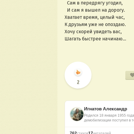
Сам в передрягу угодил,
И сам я вышел на дорогу.
Хватает время, целый час,
К друзьям уже не опоздаю.
Хочу скорей увидеть вас,
Шагать быстрее начинаю…
2
Игнатов Александр
Родился 18 января 1955 года
демобилизации поступил в 
762
17
стихов
читателей