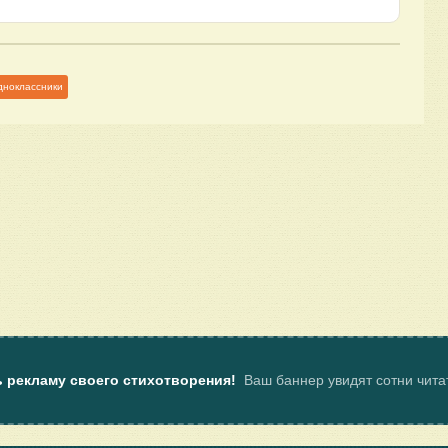
дноклассники
ь рекламу своего стихотворения!
Ваш баннер увидят сотни чит