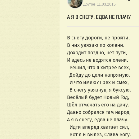
·
Другое
11.03.2015
А Я В СНЕГУ, ЕДВА НЕ ПЛАЧУ
В снегу дороги, не пройти,
В них увязаю по колени.
Доходит поздно, нет пути,
И здесь не водятся олени.
Решил, что я хитрее всех,
Дойду до цели напрямую.
И что имею? Грех и смех,
В снегу увязнув, я буксую.
Весёлый будет Новый Год,
Шёл отмечать его на дачу.
Давно собрался там народ,
А я в снегу, едва не плачу.
Идти вперёд хватает сил,
Вот я и вылез, Слава Богу.