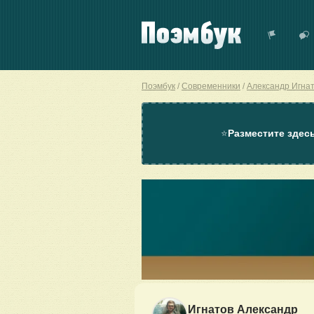
Поэмбук
Современники
Александр Игна
⭐
Разместите здес
Игнатов Александр