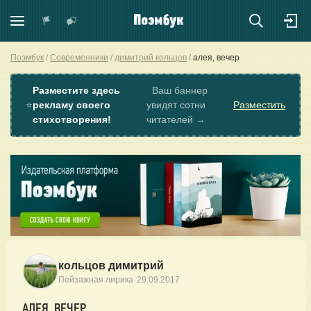
Поэмбук
Современники
димитрий кольцов
алея, вечер
Разместите здесь
Ваш баннер
⭐
рекламу своего
увидят сотни
Разместить
стихотворения!
читателей →
кольцов димитрий
·
Пейзажная лирика
29.09.2017
АЛЕЯ, ВЕЧЕР