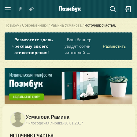
Поэмбук
Современники
Рамина Усманова
Источник счастья.
Разместите здесь
Ваш баннер
⭐
рекламу своего
увидят сотни
Разместить
стихотворения!
читателей →
Усманова Рамина
·
Философская лирика
30.01.2017
ИСТОЧНИК СЧАСТЬЯ.