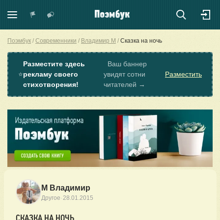
Поэмбук
Современники
Владимир М
Сказка на ночь
Разместите здесь
Ваш баннер
⭐
рекламу своего
увидят сотни
Разместить
стихотворения!
читателей →
М Владимир
·
Другое
28.01.2015
СКАЗКА НА НОЧЬ