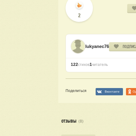
2
lukyanec76
ПОДПИС
122
1
стихов
читатель
Поделиться
Вконтакте
О
ОТЗЫВЫ
(0)