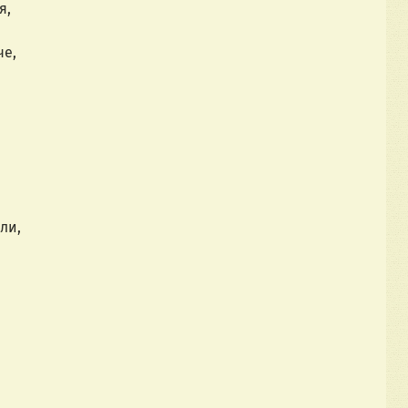
я,
че,
ли,