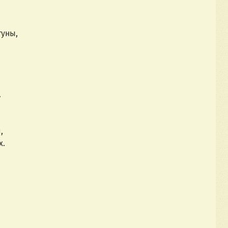
туны,
.
,
х.