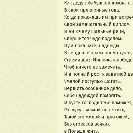
Как деду с бабушкой дождатьс
В свои преклонные года.
Когда покажешь им при встре
Свой замечательный диплом
И ни к чему шальные речи,
Свершится чудо поделом.
Ну а пока часы надежды,
В сердечке пламенном стучат,
Стремишься Инночка к победе
Чтоб ничего не замечать.
И в полный рост к заветной це
Умелой поступью шагать,
Вершить особенное дело,
Себе надеждой помогать.
И пусть господь тебе поможет,
Разлуку с мамой пережить,
Такой же милой и пригожей,
Без стрессов всяких
в Польше жить.