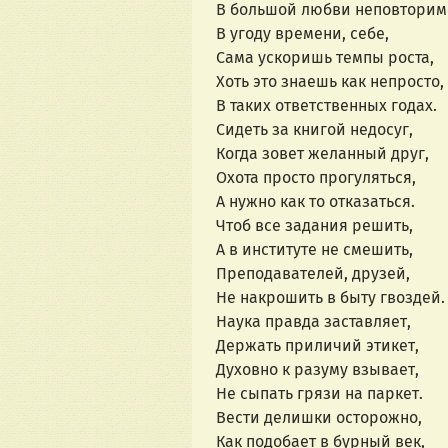
В большой любви неповторим
В угоду времени, себе,
Сама ускоришь темпы роста,
Хоть это знаешь как непросто,
В таких ответственных годах.
Сидеть за книгой недосуг,
Когда зовет желанный друг,
Охота просто прогуляться,
А нужно как то отказаться.
Чтоб все задания решить,
А в институте не смешить,
Преподавателей, друзей,
Не накрошить в быту гвоздей.
Наука правда заставляет,
Держать приличий этикет,
Духовно к разуму взывает,
Не сыпать грязи на паркет.
Вести делишки осторожно,
Как подобает в бурный век,