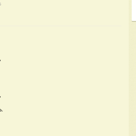
5
,
,
ь.