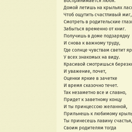
Воспринимается любя.
Домой летишь на крыльях лас
Чтоб ощутить счастливый миг,
Смотреть в родительские глаз
Забыться временно от книг.
Получишь в доме подзарядку
И снова к важному труду,
Где солнце чувствам светит яр
У всех знакомых на виду.
Красивой смотришься березк
И уважение, почет,
Оценки яркие в зачетке
И время сказочно течет.
Так незаметно все и славно,
Придет к заветному концу
И ты принцессою желанной,
Прильнешь к любимому крыль
Ты принесешь лавину счастья
Своим родителям тогда