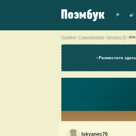
Поэмбук
Современники
lukyanec76
ИНН
⭐
Разместите здес
lukyanec76