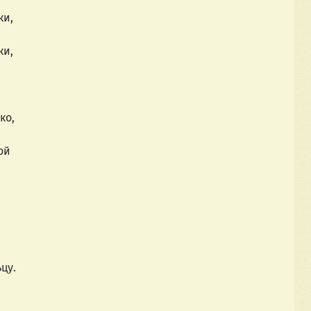
ки,
ки,
ко,
ой
цу.
,