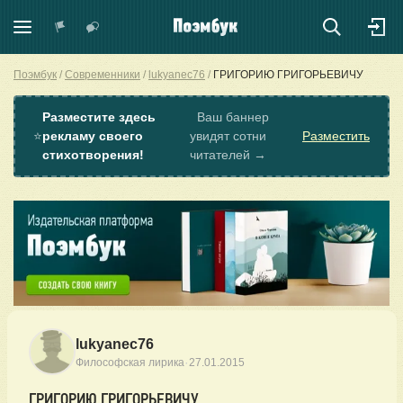
Поэмбук
Современники
lukyanec76
ГРИГОРИЮ ГРИГОРЬЕВИЧУ
Разместите здесь
Ваш баннер
⭐
рекламу своего
увидят сотни
Разместить
стихотворения!
читателей →
lukyanec76
·
Философская лирика
27.01.2015
ГРИГОРИЮ ГРИГОРЬЕВИЧУ