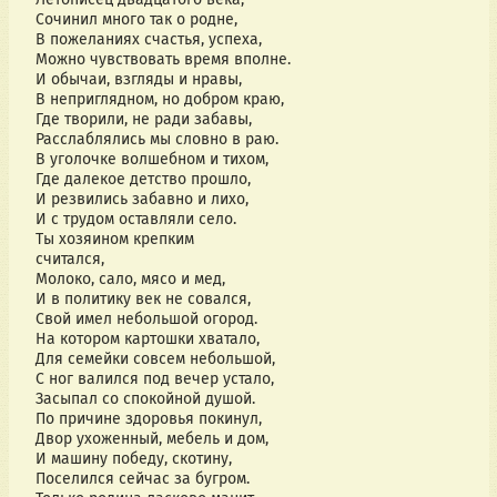
Сочинил много так о родне,
В пожеланиях счастья, успеха,
Можно чувствовать время вполне.
И обычаи, взгляды и нравы,
В неприглядном, но добром краю,
Где творили, не ради забавы,
Расслаблялись мы словно в раю.
В уголочке волшебном и тихом,
Где далекое детство прошло,
И резвились забавно и лихо,
И с трудом оставляли село.
Ты хозяином крепким
считался,
Молоко, сало, мясо и мед,
И в политику век не совался,
Свой имел небольшой огород.
На котором картошки хватало,
Для семейки совсем небольшой,
С ног валился под вечер устало,
Засыпал со спокойной душой.
По причине здоровья покинул,
Двор ухоженный, мебель и дом,
И машину победу, скотину,
Поселился сейчас за бугром.