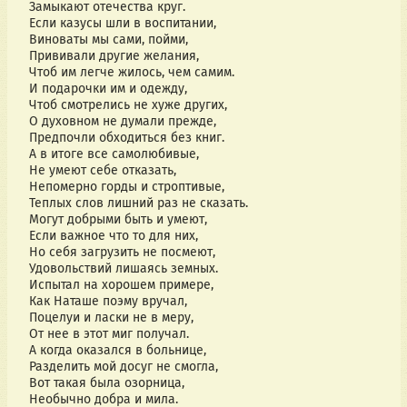
Замыкают отечества круг.
Если казусы шли в воспитании,
Виноваты мы сами, пойми,
Прививали другие желания,
Чтоб им легче жилось, чем самим.
И подарочки им и одежду,
Чтоб смотрелись не хуже других,
О духовном не думали прежде,
Предпочли обходиться без книг.
А в итоге все самолюбивые,
Не умеют себе отказать,
Непомерно горды и строптивые,
Теплых слов лишний раз не сказать.
Могут добрыми быть и умеют,
Если важное что то для них,
Но себя загрузить не посмеют,
Удовольствий лишаясь земных.
Испытал на хорошем примере,
Как Наташе поэму вручал,
Поцелуи и ласки не в меру,
От нее в этот миг получал.
А когда оказался в больнице,
Разделить мой досуг не смогла,
Вот такая была озорница,
Необычно добра и мила.