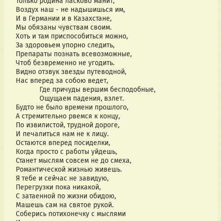
Только родина ласково манит,
Воздух наш - не надышишься им,
И в Германии и в Казахстане,
Мы обязаны чувствам своим.
Хоть и там приспособиться можно,
За здоровьем упорно следить,
Препараты познать всевозможные,
Чтоб безвременно не угодить.
Видно отзвук звезды путеводной,
Нас вперед за собою ведет,
Где причуды вершим бесподобные,
Ощущаем падения, взлет.
Будто не было времени прошлого,
А стремительно рвемся к концу,
По извилистой, трудной дороге,
И печалиться нам не к лицу.
Остаются вперед посиделки,
Когда просто с работы уйдешь,
Станет мыслям совсем не до смеха,
Романтической жизнью живешь.
Я тебе и сейчас не завидую,
Перегрузки пока никакой,
С затаенной по жизни обидою,
Машешь сам на святое рукой.
Соберись потихонечку с мыслями