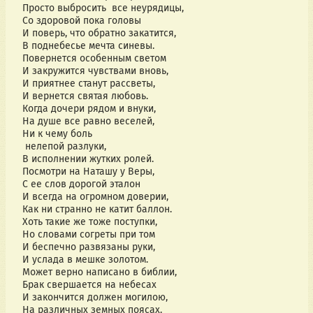
Просто выбросить все неурядицы,
Со здоровой пока головы
И поверь, что обратно закатится,
В поднебесье мечта синевы.
Повернется особенным светом
И закружится чувствами вновь,
И приятнее станут рассветы,
И вернется святая любовь.
Когда дочери рядом и внуки,
На душе все равно веселей,
Ни к чему боль
нелепой разлуки,
В исполнении жутких ролей.
Посмотри на Наташу у Веры,
С ее слов дорогой эталон
И всегда на огромном доверии,
Как ни странно не катит баллон.
Хоть такие же тоже поступки,
Но словами согреты при том
И беспечно развязаны руки,
И услада в мешке золотом.
Может верно написано в библии,
Брак свершается на небесах
И закончится должен могилою,
На различных земных поясах.