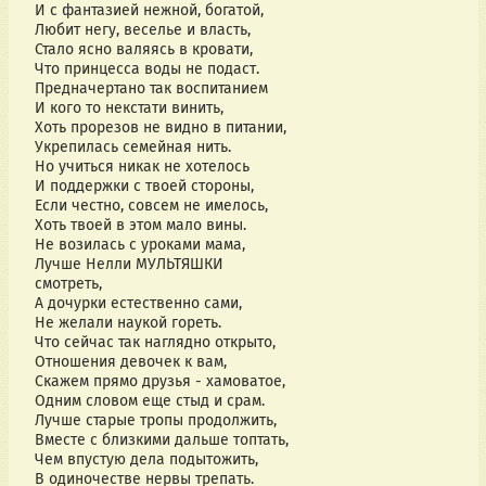
И с фантазией нежной, богатой,
Любит негу, веселье и власть,
Стало ясно валяясь в кровати,
Что принцесса воды не подаст.
Предначертано так воспитанием
И кого то некстати винить,
Хоть прорезов не видно в питании,
Укрепилась семейная нить.
Но учиться никак не хотелось
И поддержки с твоей стороны,
Если честно, совсем не имелось,
Хоть твоей в этом мало вины.
Не возилась с уроками мама,
Лучше Нелли МУЛЬТЯШКИ
смотреть,
А дочурки естественно сами,
Не желали наукой гореть.
Что сейчас так наглядно открыто,
Отношения девочек к вам,
Скажем прямо друзья - хамоватое,
Одним словом еще стыд и срам.
Лучше старые тропы продолжить,
Вместе с близкими дальше топтать,
Чем впустую дела подытожить,
В одиночестве нервы трепать.