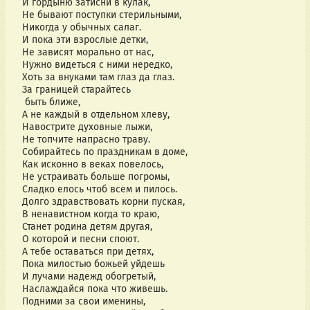
И гордыню затисни в кулак,
Не бывают поступки стерильными,
Никогда у обычных салаг.
И пока эти взрослые детки,
Не зависят морально от нас,
Нужно видеться с ними нередко,
Хоть за внуками там глаз да глаз.
За границей старайтесь
быть ближе,
А не каждый в отдельном хлеву,
Навострите духовные лыжи,
Не топчите напрасно траву.
Собирайтесь по праздникам в доме,
Как исконно в веках повелось,
Не устраивать больше погромы,
Сладко елось чтоб всем и пилось.
Долго здравствовать корни пуская,
В ненавистном когда то краю,
Станет родина детям другая,
О которой и песни споют.
А тебе оставаться при детях,
Пока милостью божьей уйдешь
И лучами надежд обогретый,
Наслаждайся пока что живешь.
Подними за свои именины,