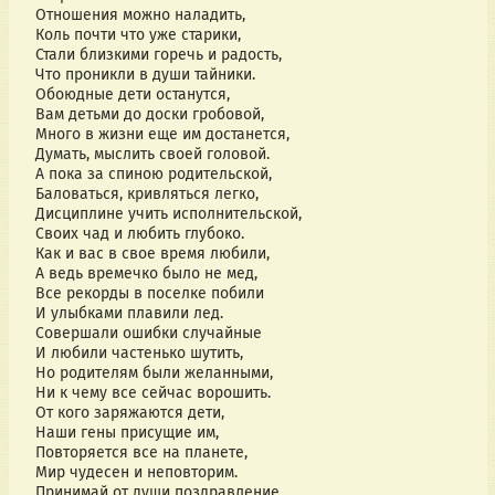
Отношения можно наладить,
Коль почти что уже старики,
Стали близкими горечь и радость,
Что проникли в души тайники.
Обоюдные дети останутся,
Вам детьми до доски гробовой,
Много в жизни еще им достанется,
Думать, мыслить своей головой.
А пока за спиною родительской,
Баловаться, кривляться легко,
Дисциплине учить исполнительской,
Своих чад и любить глубоко.
Как и вас в свое время любили,
А ведь времечко было не мед,
Все рекорды в поселке побили
И улыбками плавили лед.
Совершали ошибки случайные
И любили частенько шутить,
Но родителям были желанными,
Ни к чему все сейчас ворошить.
От кого заряжаются дети,
Наши гены присущие им,
Повторяется все на планете,
Мир чудесен и неповторим.
Принимай от души поздравление