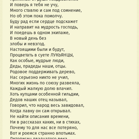
И поверь я тебя не учу,
Много ставлю и сам под сомнение,
Но об этом пока помолчу.
Буду рад если сердце подскажет
И направит на мудрость господь,
И поедешь в одном экипаже,
В новый день без
злобы и невзгод.
Настоящими были и будут,
Процветать в суете ЛУКЬЯНЦЫ,
Как особые, мудрые люди,
Деды, прадеды наши, отцы.
Родовое поддерживать дерево,
Нас серьезно никто не учил,
Многих жизнь по союзу развеяла,
Каждый жалкую долю влачил.
Хоть купцами особенной гильдии,
Дедов наших отец называл,
Говорил, что народ весь завидовал,
Когда лавку он сам открывал.
Не найти описания времени,
Ни в рассказах каких, ни в стихах,
Почему то для нас все потеряно,
Вот и роемся странно впотьмах.
Летописец двадцатого века,