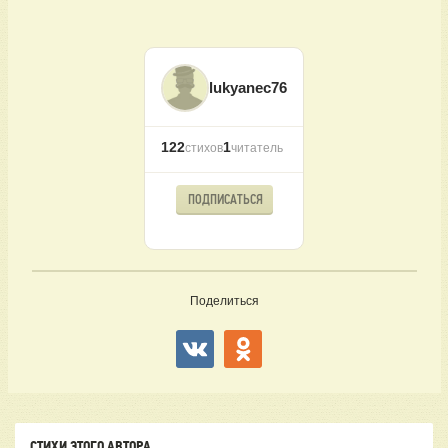
lukyanec76
122
1
стихов
читатель
ПОДПИСАТЬСЯ
Поделиться
СТИХИ ЭТОГО АВТОРА