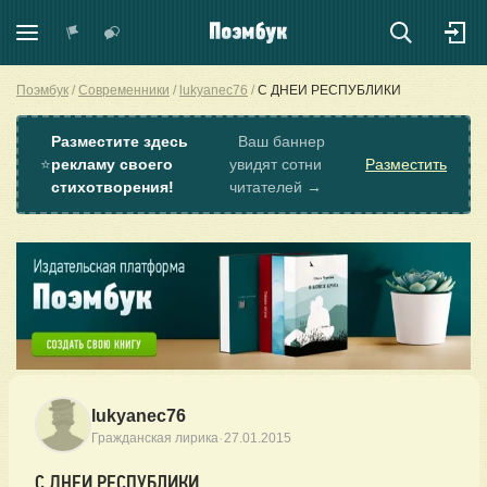
Поэмбук
Современники
lukyanec76
С ДНЕИ РЕСПУБЛИКИ
Разместите здесь
Ваш баннер
⭐
рекламу своего
увидят сотни
Разместить
стихотворения!
читателей →
lukyanec76
·
Гражданская лирика
27.01.2015
С ДНЕИ РЕСПУБЛИКИ