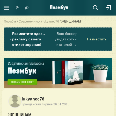
Поэмбук
Современники
lukyanec76
ЖЕНЩИНАМ
Разместите здесь
Ваш баннер
⭐
рекламу своего
увидят сотни
Разместить
стихотворения!
читателей →
lukyanec76
·
Гражданская лирика
26.01.2015
ЖЕНЩИНАМ