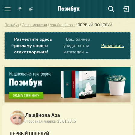
Поэмбук
Современники
Аза Лащёнова
ПЕРВЫЙ ПОЦЕЛУЙ
Разместите здесь
Ваш баннер
⭐
рекламу своего
увидят сотни
Разместить
стихотворения!
читателей →
Лащёнова Аза
·
Любовная лирика
25.01.2015
ПЕРВЫЙ ПОЦЕЛУЙ