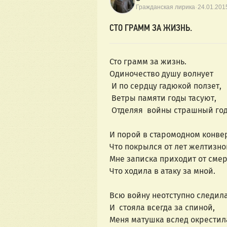
·
Гражданская лирика
24.01.201
СТО ГРАММ ЗА ЖИЗНЬ.
Сто грамм за жизнь.
Одиночество душу волнует
И по сердцу гадюкой ползет,
Ветры памяти годы тасуют,
Отделяя войны страшный го
И порой в старомодном конве
Что покрылся от лет желтизно
Мне записка приходит от смер
Что ходила в атаку за мной.
Всю войну неотступно следил
И стояла всегда за спиной,
Меня матушка вслед окрестил