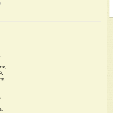
5
д.
рте,
й,
ти,
а
а,