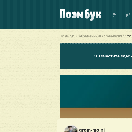
Поэмбук
Современники
grom-molni
Сто 
⭐
Разместите здес
grom-molni