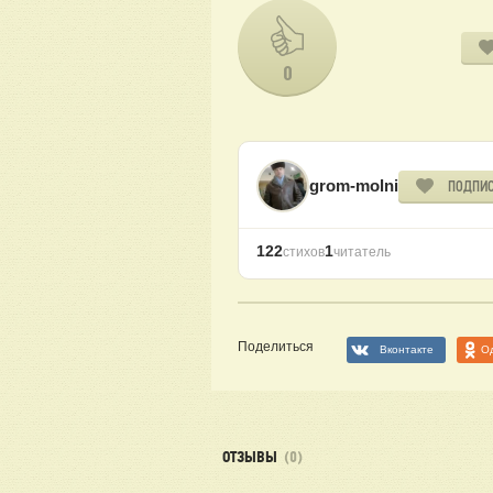
0
grom-molni
ПОДПИС
122
1
стихов
читатель
Поделиться
Вконтакте
О
ОТЗЫВЫ
(0)