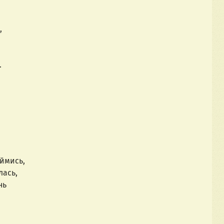
,
.
уймись,
лась,
нь