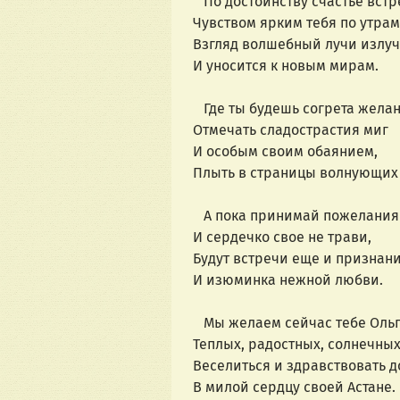
По достоинству счастье встр
Чувством ярким тебя по утрам
Взгляд волшебный лучи излуч
И уносится к новым мирам.
Где ты будешь согрета жела
Отмечать сладострастия миг
И особым своим обаянием,
Плыть в страницы волнующих 
А пока принимай пожелания
И сердечко свое не трави,
Будут встречи еще и признан
И изюминка нежной любви.
Мы желаем сейчас тебе Ольг
Теплых, радостных, солнечных
Веселиться и здравствовать д
В милой сердцу своей Астане.