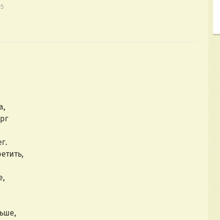
15
а,
рг
г.
етить,
е,
ьше,