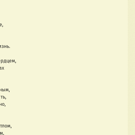
е,
изнь.
ердцем,
ах
,
ным,
ть,
но,
тлом,
м,