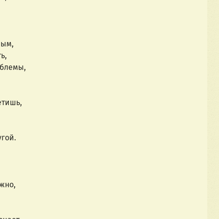
лым,
ь,
облемы,
етишь,
гой.
жно,