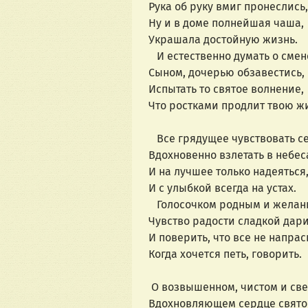
Рука об руку вмиг пронеслись,
Ну и в доме полнейшая чаша,
Украшала достойную жизнь.
И естественно думать о смен
Сыном, дочерью обзавестись,
Испытать то святое волнение,
Что ростками продлит твою ж
Все грядущее чувствовать с
Вдохновенно взлетать в небес
И на лучшее только надеяться
И с улыбкой всегда на устах.
Голосочком родным и желан
Чувство радости сладкой дари
И поверить, что все не напрас
Когда хочется петь, говорить.
О возвышенном, чистом и све
Вдохновляющем сердце свято