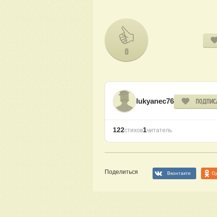
0
lukyanec76
ПОДПИС
122
1
стихов
читатель
Поделиться
Вконтакте
О