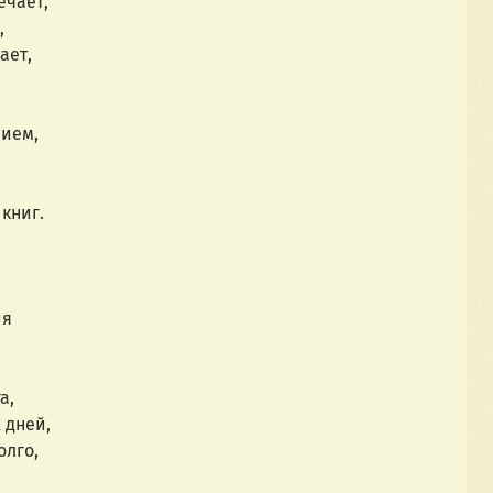
ечает,
,
ает,
нием,
книг.
ия
а,
 дней,
олго,