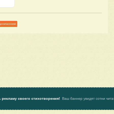
дноклассники
ь рекламу своего стихотворения!
Ваш баннер увидят сотни чит