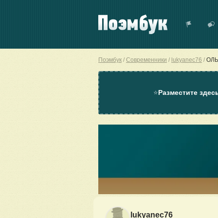
Поэмбук
Современники
lukyanec76
ОЛЬ
⭐
Разместите здес
lukyanec76