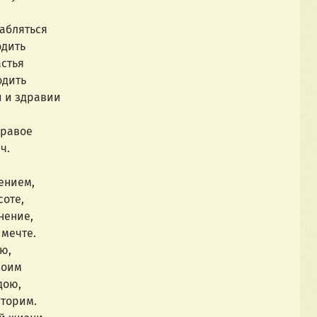
абляться
одить
астья
одить
и и здравии
правое
ч.
ением,
оте,
нение,
 мечте.
ю,
воим
дою,
вторим.