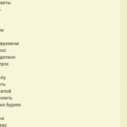
светы
ь
ны
 времени
рос
сделано
прос
илу
еть
милой
болеть
ых буднях
но
еву