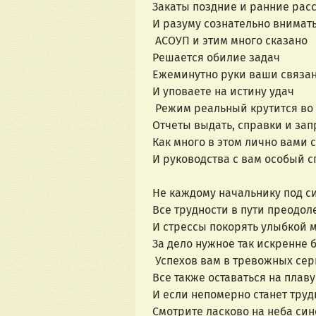
Закаты поздние и ранние рас
И разуму сознательно внимат
АСОУП и этим много сказано
Решается обилие задач
Ежеминутно руки ваши связа
И уповаете на истину удач
Режим реальный крутится во
Отчеты выдать, справки и зап
Как много в этом лично вами 
И руководства c вам особый с
Не каждому начальнику под с
Все трудности в пути преодол
И стрессы покорять улыбкой 
За дело нужное так искренне 
Успехов вам в тревожных сер
Все также оставаться на плаву
И если непомерно станет труд
Смотрите ласково на неба син