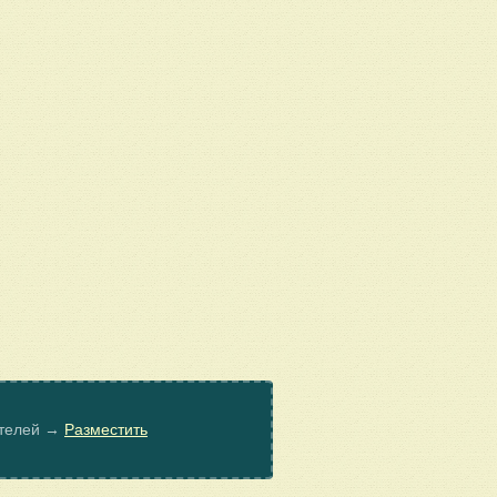
ателей →
Разместить