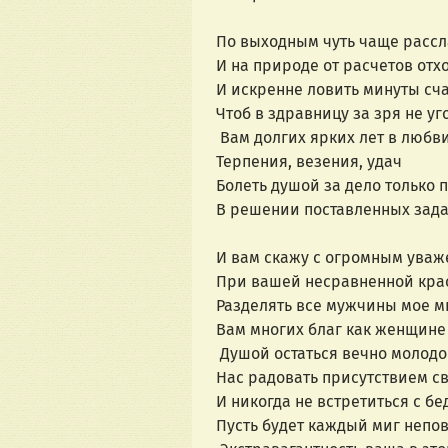
По выходным чуть чаще рассл
И на природе от расчетов отх
И искренне ловить минуты сч
Чтоб в здравницу за зря не уг
Вам долгих ярких лет в любв
Терпения, везения, удач
Болеть душой за дело только 
В решении поставленных зада
И вам скажу с огромным уваж
При вашей несравненной крас
Разделять все мужчины мое м
Вам многих благ как женщине
Душой остаться вечно молодо
Нас радовать присутствием с
И никогда не встретиться с бе
Пусть будет каждый миг непо