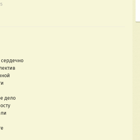
15
а сердечно
лектив
чной
ти
е дело
осту
ели
те