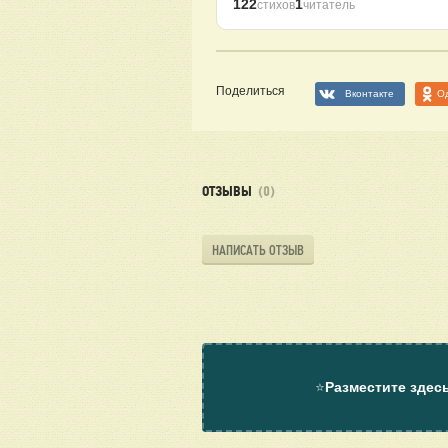
122
1
стихов
читатель
Поделиться
Вконтакте
О
ОТЗЫВЫ
(0)
НАПИСАТЬ ОТЗЫВ
⭐
Разместите здес