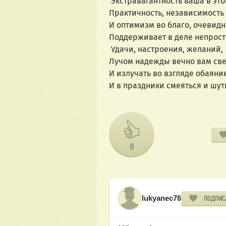
Экстравагантность ваша в это
Практичность, независимость
И оптимизм во благо, очевидн
Поддерживает в деле непрост
Удачи, настроения, желаний,
Лучом надежды вечно вам све
И излучать во взгляде обаяние
И в праздники смеяться и шут
0
lukyanec76
ПОДПИС