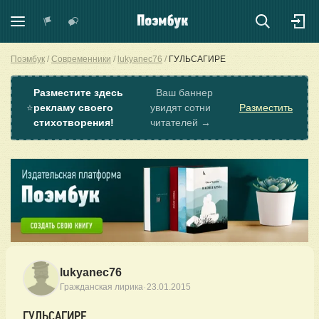
Поэмбук
Современники
lukyanec76
ГУЛЬСАГИРЕ
Разместите здесь
Ваш баннер
⭐
рекламу своего
увидят сотни
Разместить
стихотворения!
читателей →
lukyanec76
·
Гражданская лирика
23.01.2015
ГУЛЬСАГИРЕ