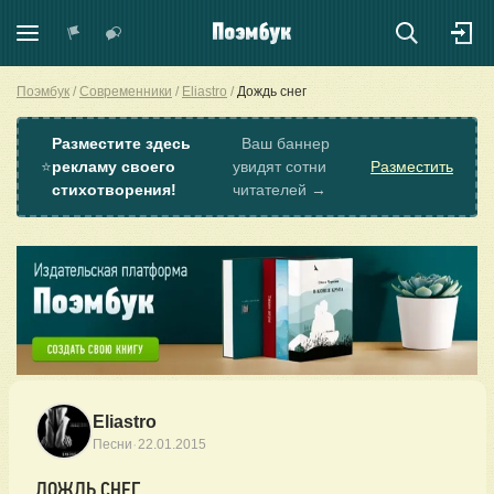
Поэмбук
Современники
Eliastro
Дождь снег
Разместите здесь
Ваш баннер
⭐
рекламу своего
увидят сотни
Разместить
стихотворения!
читателей →
Eliastro
·
Песни
22.01.2015
ДОЖДЬ СНЕГ