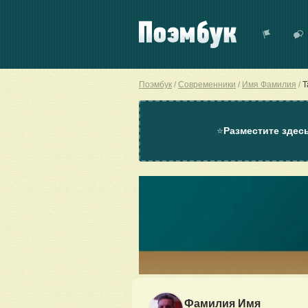
Поэмбук
Современники
Имя Фамилия
Т
⭐
Разместите здес
Фамилия Имя