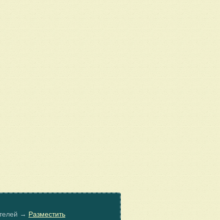
ателей →
Разместить