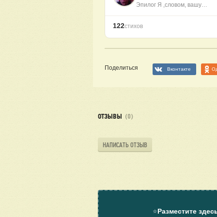
Эпилог Я ,словом, вашу…
122
стихов
Поделиться
Вконтакте
О
ОТЗЫВЫ
(0)
НАПИСАТЬ ОТЗЫВ
⭐
Разместите здес