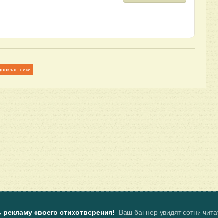
дноклассники
ь рекламу своего стихотворения!
Ваш баннер увидят сотни чит