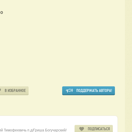
но
В ИЗБРАННОЕ
ПОДДЕРЖАТЬ АВТОРА!
ПОДПИСАТЬСЯ
ий Тимофеевичь п.д/Гриша Богучарский/