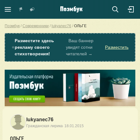
Поэмбук
Современники
lukyanec76
ОЛЬГЕ
Разместите здесь
Ваш баннер
⭐
рекламу своего
увидят сотни
Разместить
стихотворения!
читателей →
lukyanec76
·
Гражданская лирика
18.01.2015
ОЛЬГЕ