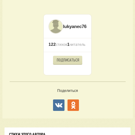
lukyanec76
122
1
стихов
читатель
ПОДПИСАТЬСЯ
Поделиться
СТИХИ ЭТОГО АВТОРА