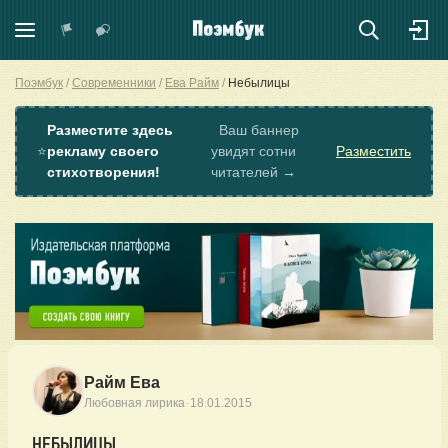
Поэмбук
Современники
Ева Райм
Небылицы
Разместите здесь
Ваш баннер
⭐
рекламу своего
увидят сотни
Разместить
стихотворения!
читателей →
Райм Ева
·
Любовная лирика
18.01.2015
НЕБЫЛИЦЫ