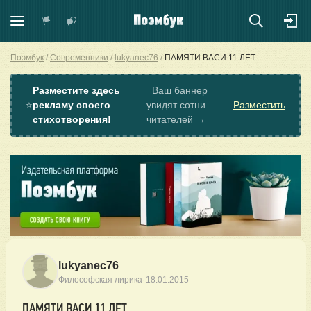
Поэмбук
Современники
lukyanec76
ПАМЯТИ ВАСИ 11 ЛЕТ
Разместите здесь
Ваш баннер
⭐
рекламу своего
увидят сотни
Разместить
стихотворения!
читателей →
lukyanec76
·
Философская лирика
18.01.2015
ПАМЯТИ ВАСИ 11 ЛЕТ