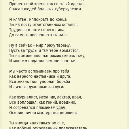
Пронес свой крест, как светлый идеал...
Спасал людей больных туберкулезом.
И клятве Гиппократа до конца
Ты на посту ответственном остался,
Трудился в поте своего лица
До самого последнего ты часа.
Ну а сейчас - мир праху твоему,
Пусть за труды и там тебе воздастся,
Ты на земле шел напрямик сквозь тьму,
И многим подарил земное счастье.
Мы часто вспоминаем про тебя
Как верного наставника и друга,
Вся жизнь твоя упорная борьба
И личные духовные заслуги.
Как журналист, механик, лектор, врач,
Все воплощал, как гений, воедино,
И согревался пламенем удач,
Освоив лично мастерства вершины.
Ты иногда являешься во сне,
Как добрый откровенный предсказатель,