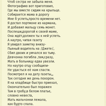
Чтоб сестра не забыла меня.
Фотографию вот приготовил,
Где мы вместе сидим на крыльце.
Собирается мама в дорогу
Мне б успеть,просто времени нет.
Я достал портмоне из кармана,
И добавил мальцу семь монет.
Поспеши,дорогой к своей маме,
Она ждёт,должен ты к ней успеть.
А наутро, читая газету
Я увидел заметку внизу-
Пьяный водитель на /Джете/,
Сбил двоих и умчался во тьму.
Девчонка погибла ,там,сразу,
Мать в больницу едва увезли.
Но наутро отцу сообщили-
Не удасться её нам спасти.
Посмотрел я на дату газеты,,,
Так сегодня же день похорон.
Я на кладбище быстро приехал,
Окончательно был поражен
Там в гробу,в белом платье,
словно невеста,
Мать мальчонки лежала,
как будто спала.