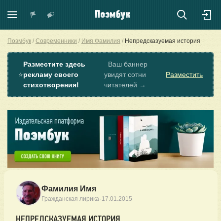
Поэмбук
Современники
Имя Фамилия
Непредсказуемая история
Разместите здесь
Ваш баннер
⭐
рекламу своего
увидят сотни
Разместить
стихотворения!
читателей →
Фамилия Имя
·
Гражданская лирика
17.01.2015
НЕПРЕДСКАЗУЕМАЯ ИСТОРИЯ