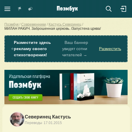
Поэмбук
Современники
Кастусь Северинец
МИЛАН РАКИЧ. Заброшенная церковь. /Запустена црква/
Разместите здесь
Ваш баннер
⭐
рекламу своего
увидят сотни
Разместить
стихотворения!
читателей →
Северинец Кастусь
·
Переводы
17.01.2015