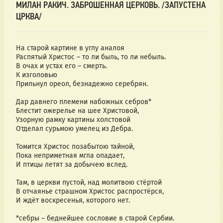
МИЛАН РАКИЧ. ЗАБРОШЕННАЯ ЦЕРКОВЬ. /ЗАПУСТЕНА
ЦРКВА/
На старой картине в углу аналоя
Распятый Христос – то ли быль, то ли небыль.
В очах и устах его – смерть.
К изголовью
Прильнул ореол, безнадежно серебрян.
Дар давнего племени набожных себров*
Блестит ожерелье на шее Христовой,
Узорную рамку картины холстовой
Отделал сурьмою умелец из Дебра.
Томится Христос позабытою тайной,
Пока неприметная мгла опадает,
И птицы летят за добычею вслед.
Там, в церкви пустой, над молитвою стёртой
В отчаянье страшном Христос распростёрся,
И ждёт воскресенья, которого нет.
*себры – беднейшее сословие в старой Сербии.