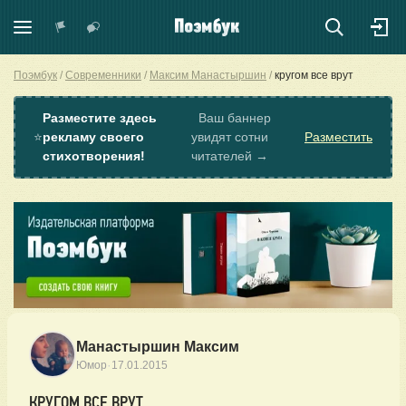
Поэмбук
Современники
Максим Манастыршин
кругом все врут
Разместите здесь
Ваш баннер
⭐
рекламу своего
увидят сотни
Разместить
стихотворения!
читателей →
Манастыршин Максим
·
Юмор
17.01.2015
КРУГОМ ВСЕ ВРУТ