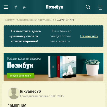
Поэмбук
Современники
lukyanec76
СОМНЕНИЯ
Разместите здесь
Ваш баннер
⭐
рекламу своего
увидят сотни
Разместить
стихотворения!
читателей →
lukyanec76
·
Гражданская лирика
16.01.2015
СОМНЕНИЯ