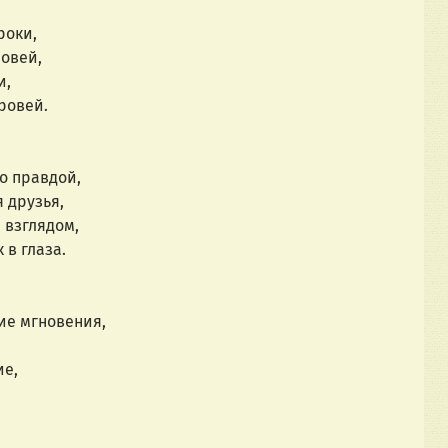
оки,
овей,
и,
ровей.
о правдой,
 друзья,
 взглядом,
 в глаза.
 мгновения,
ие,