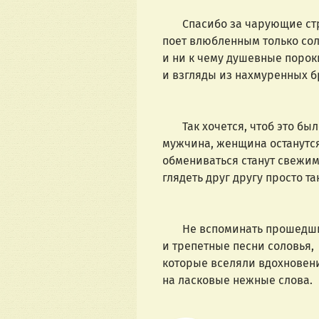
Спасибо за чарующие стр
поет влюбленным только сол
и ни к чему душевные порок
и взгляды из нахмуренных б
Так хочется, чтоб это был
мужчина, женщина останутся
обмениваться станут свежим
глядеть друг другу просто так
Не вспоминать прошедшие
и трепетные песни соловья,
которые вселяли вдохновен
на ласковые нежные слова.