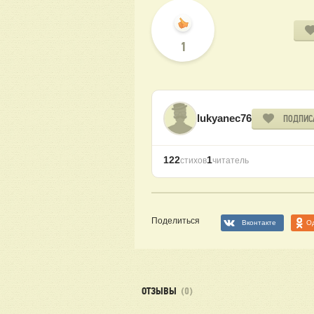
1
lukyanec76
ПОДПИС
122
1
стихов
читатель
Поделиться
Вконтакте
О
ОТЗЫВЫ
(0)