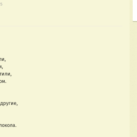
15
ли,
м,
тили,
ом.
другие,
локола.