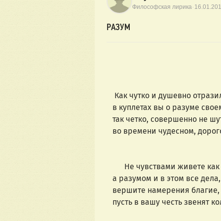
·
Философская лирика
16.01.20
РАЗУМ
Как чутко и душевно отрази
в куплетах вы о разуме свое
так четко, совершенно не шу
во времени чудесном, дорог
Не чувствами живете как 
а разумом и в этом все дела,
вершите намерения благие,
пусть в вашу честь звенят ко