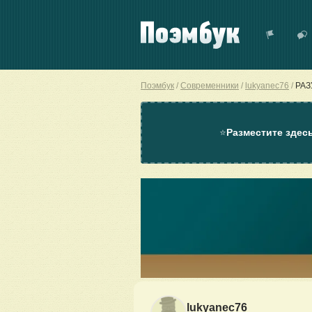
Поэмбук
Современники
lukyanec76
РАЗ
⭐
Разместите здес
lukyanec76