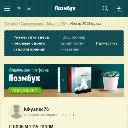
Поэмбук
Современники
lukyanec76
с Новым 2015 годом
Разместите здесь
Ваш баннер
⭐
рекламу своего
увидят сотни
Разместить
стихотворения!
читателей →
lukyanec76
·
Гражданская лирика
13.01.2015
С НОВЫМ 2015 ГОДОМ