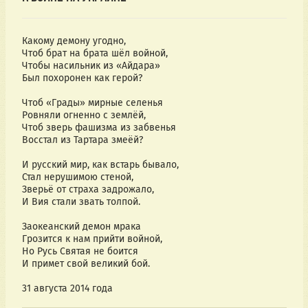
Какому демону угодно,
Чтоб брат на брата шёл войной,
Чтобы насильник из «Айдара»
Был похоронен как герой?
Чтоб «Грады» мирные селенья
Ровняли огненно с землёй,
Чтоб зверь фашизма из забвенья
Восстал из Тартара змеёй?
И русский мир, как встарь бывало,
Стал нерушимою стеной,
Зверьё от страха задрожало,
И Вия стали звать толпой.
Заокеанский демон мрака
Грозится к нам прийти войной,
Но Русь Святая не боится
И примет свой великий бой.
31 августа 2014 года