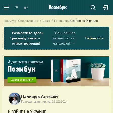
Поэмбук
Современники
Алексей Панищев
К войне на Украине
Разместите здесь
Ваш баннер
⭐
рекламу своего
увидят сотни
Разместить
стихотворения!
читателей →
Панищев Алексей
·
Гражданская лирика
12.12.2014
К ВОЙНЕ НА УКРАИНЕ