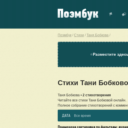
Поэмбук
Стихи
Таня Бобкова
⭐
Разместите здес
Стихи Тани Бобков
Таня Бобкова •
2 стихотворения
Читайте все стихи Тани Бобковой онлайн.
Полное собрание стихотворений с коммен
ДАТА
Все время
Применена сортировка по фильтрам: аудио