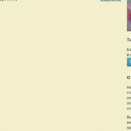
Т
Бо
2
с
О
На
ст
оп
се
ст
Вы
ко
пр