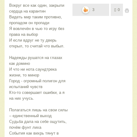
Вокруг все как один, закрыли
3
0
сердца на карантин
Видеть мир таким противно,
пропадом он пропади
Я вовлечён в чью то игру без
права на выбор
И если вдруг не ту дверь
открыл, то считай что выбыл.
Надежды рушатся на глазах
как домино
И что ни нота саундтрека
жизни, то минор
Город - огромный полигон для
испытаний чувств
Кто-то совершает ошибки, а я
на них учусь.
Полагаться лишь на свои силы
– единственный выход
Судьба дала на себе ощутить,
почём фунт лиха
События как вихрь тянут в