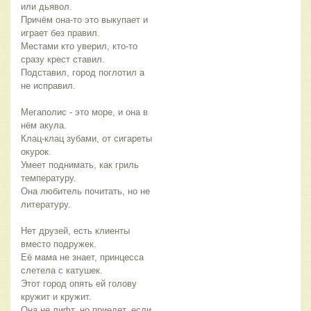
или дьявол.
Причём она-то это выкупает и
играет без правил.
Местами кто уверил, кто-то
сразу крест ставил.
Подставил, город поглотил а
не исправил.
Мегаполис - это море, и она в
нём акула.
Клац-клац зубами, от сигареты
окурок.
Умеет поднимать, как гриль
температуру.
Она любитель почитать, но не
литературу.
Нет друзей, есть клиенты
вместо подружек.
Её мама не знает, принцесса
слетела с катушек.
Этот город опять ей голову
кружит и кружит.
Она не лифт, но приедет, если