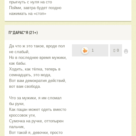
прыгнуть с нуля на сто
Пойми, завтра будет поздно
нажимать на «стоп»
П*ДАРАС*Я (21+)
Да что ж это такое, вроде пол
1
0
не слабый,
Но в последнее время мужики,
как бабы.
Ходить, как тёлка, теперь в
семнадцать, это мода,
Вот вам демократия действий,
вот вам свобода.
Что за мужики, я им сломал
бы руки,
Как пацан может одеть вместо
кроссовок уги,
Сумочка на ручке, оттопырен
пальчик,
Вот такой я, девочки, просто