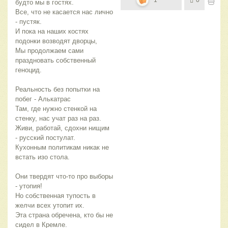
будто мы в гостях.
Все, что не касается нас лично
- пустяк.
И пока на наших костях
подонки возводят дворцы,
Мы продолжаем сами
праздновать собственный
геноцид.
Реальность без попытки на
побег - Алькатрас
Там, где нужно стенкой на
стенку, нас учат раз на раз.
Живи, работай, сдохни нищим
- русский постулат.
Кухонным политикам никак не
встать изо стола.
Они твердят что-то про выборы
- утопия!
Но собственная тупость в
желчи всех утопит их.
Эта страна обречена, кто бы не
сидел в Кремле.