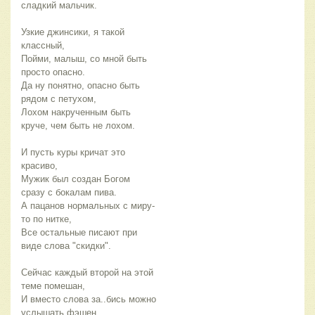
сладкий мальчик.
Узкие джинсики, я такой
классный,
Пойми, малыш, со мной быть
просто опасно.
Да ну понятно, опасно быть
рядом с петухом,
Лохом накрученным быть
круче, чем быть не лохом.
И пусть куры кричат это
красиво,
Мужик был создан Богом
сразу с бокалам пива.
А пацанов нормальных с миру-
то по нитке,
Все остальные писают при
виде слова "скидки".
Сейчас каждый второй на этой
теме помешан,
И вместо слова за..бись можно
услышать фэшен.