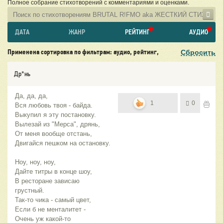
Полное собрание стихотворений с комментариями и оценками.
ДАТА
ЖАНР
РЕЙТИНГ
АУДИО
Сбросить
Применена сортировка по фильтрам: аудио, рейтинг,
Др*нь
Да, да, да,
1
0
Вся любовь твоя - байда.
Выкупил я эту постановку.
Вылезай из "Мерса", дрянь,
От меня вообще отстань,
Двигайся пешком на остановку.
Ноу, ноу, ноу,
Дайте титры в конце шоу,
В ресторане зависаю
грустный.
Так-то чика - самый цвет,
Если б не менталитет -
Очень уж какой-то