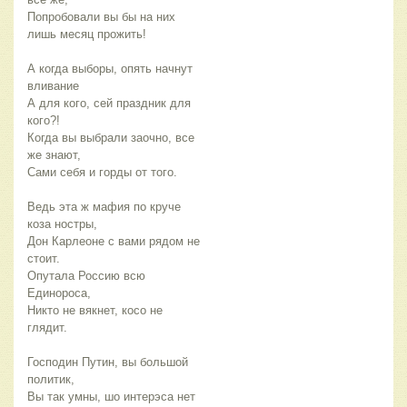
Попробовали вы бы на них
лишь месяц прожить!
А когда выборы, опять начнут
вливание
А для кого, сей праздник для
кого?!
Когда вы выбрали заочно, все
же знают,
Сами себя и горды от того.
Ведь эта ж мафия по круче
коза ностры,
Дон Карлеоне с вами рядом не
стоит.
Опутала Россию всю
Единороса,
Никто не вякнет, косо не
глядит.
Господин Путин, вы большой
политик,
Вы так умны, шо интерэса нет