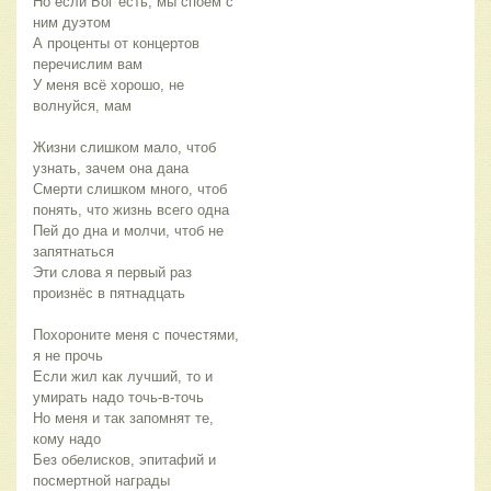
Но если Бог есть, мы споём с
ним дуэтом
А проценты от концертов
перечислим вам
У меня всё хорошо, не
волнуйся, мам
Жизни слишком мало, чтоб
узнать, зачем она дана
Смерти слишком много, чтоб
понять, что жизнь всего одна
Пей до дна и молчи, чтоб не
запятнаться
Эти слова я первый раз
произнёс в пятнадцать
Похороните меня с почестями,
я не прочь
Если жил как лучший, то и
умирать надо точь-в-точь
Но меня и так запомнят те,
кому надо
Без обелисков, эпитафий и
посмертной награды