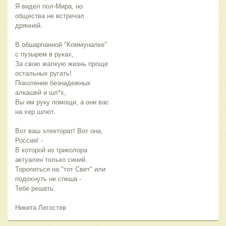
Я видел пол-Мира, но
общества не встречал
дрянней.
В обшарпанной "Коммуналке"
с пузырем в руках,
За свою жалкую жизнь проще
остальных ругать!
Поколение безнадежных
алкашей и шл*х,
Вы им руку помощи, а они вас
на хер шлют.
Вот ваш электорат! Вот она,
Россия! -
В которой из триколора
актуален только синий.
Торопиться на "тот Свет" или
подохнуть не спеша -
Тебе решать.
Никита Легостев