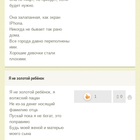
будет нужно.
Она залапанная, как экран
IPhona.
Никогда не бывает так рано
дома.
Все города давно переполнены
ими.
Хорошие девочки стали
плохими.
Я не золотой ребёнок
Я не золотой ребёнок, я
1
0
волжский пацан
Не из-за денег носящий
фамилию отца
Пускай пока я не богат, это
поправимо
Будь моей женой и матерью
моего сына