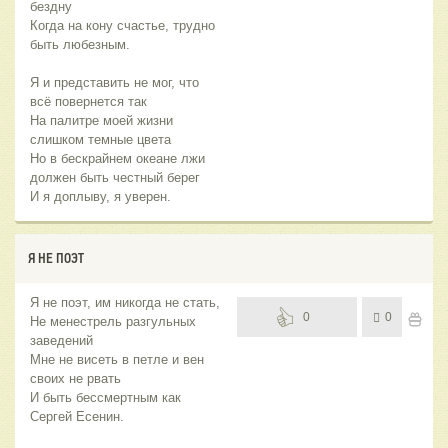
бездну
Когда на кону счастье, трудно
быть любезным.
Я и представить не мог, что
всё повернется так
На палитре моей жизни
слишком темные цвета
Но в бескрайнем океане лжи
должен быть честный берег
И я доплыву, я уверен.
Я НЕ ПОЭТ
Я не поэт, им никогда не стать,
0
0
Не менестрель разгульных
заведений
Мне не висеть в петле и вен
своих не рвать
И быть бессмертным как
Сергей Есенин.