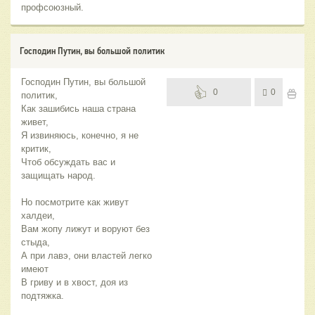
профсоюзный.
Господин Путин, вы большой политик
Господин Путин, вы большой
0
0
политик,
Как зашибись наша страна
живет,
Я извиняюсь, конечно, я не
критик,
Чтоб обсуждать вас и
защищать народ.
Но посмотрите как живут
халдеи,
Вам жопу лижут и воруют без
стыда,
А при лавэ, они властей легко
имеют
В гриву и в хвост, доя из
подтяжка.