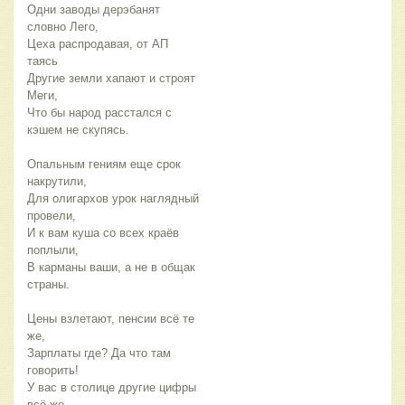
Одни заводы дерэбанят
словно Лего,
Цеха распродавая, от АП
таясь
Другие земли хапают и строят
Меги,
Что бы народ расстался с
кэшем не скупясь.
Опальным гениям еще срок
накрутили,
Для олигархов урок наглядный
провели,
И к вам куша со всех краёв
поплыли,
В карманы ваши, а не в общак
страны.
Цены взлетают, пенсии всё те
же,
Зарплаты где? Да что там
говорить!
У вас в столице другие цифры
всё же,