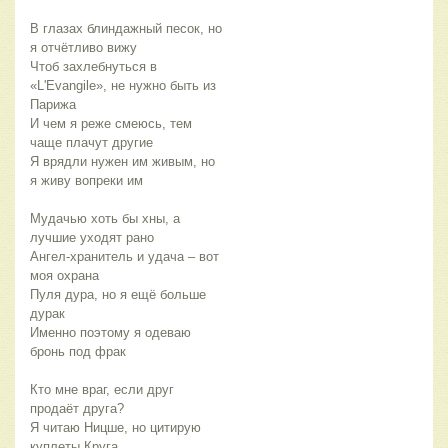
В глазах блиндажный песок, но
я отчётливо вижу
Чтоб захлебнуться в
«L'Evangile», не нужно быть из
Парижа
И чем я реже смеюсь, тем
чаще плачут другие
Я врядли нужен им живым, но
я живу вопреки им
Мудачью хоть бы хны, а
лучшие уходят рано
Ангел-хранитель и удача – вот
моя охрана
Пуля дура, но я ещё больше
дурак
Именно поэтому я одеваю
бронь под фрак
Кто мне враг, если друг
продаёт друга?
Я читаю Ницше, но цитирую
куплеты Круга