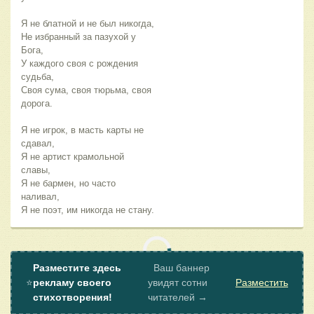
Я не блатной и не был никогда,
Не избранный за пазухой у
Бога,
У каждого своя с рождения
судьба,
Своя сума, своя тюрьма, своя
дорога.
Я не игрок, в масть карты не
сдавал,
Я не артист крамольной
славы,
Я не бармен, но часто
наливал,
Я не поэт, им никогда не стану.
Разместите здесь
Ваш баннер
⭐
рекламу своего
увидят сотни
Разместить
стихотворения!
читателей →