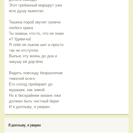
Этот гребанный маршрут уже
всю душу вымотал
Тишина порой звучит громче
любого крика
Ты знаешь что-то, что не знаю
я? Удиви-ка!
Я тебе не лыком шит и просто
так не отступлю
Выпью эту жизнь до дна и
закушу её дор-блю
Видеть повсюду безразличие
тяжелей всего
Его холод пробирает до
мурашек, как зимой
Но в бескрайнем океане лжи
должен быть честный берег
И я доплыву, я уверен.
Я доплыву, я уверен