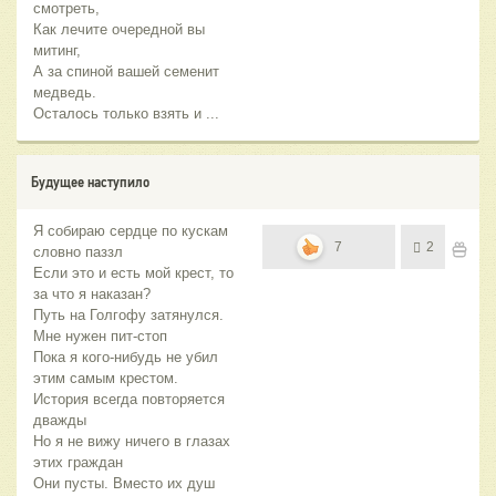
смотреть,
Как лечите очередной вы
митинг,
А за спиной вашей семенит
медведь.
Осталось только взять и ...
Будущее наступило
Я собираю сердце по кускам
7
2
словно паззл
Если это и есть мой крест, то
за что я наказан?
Путь на Голгофу затянулся.
Мне нужен пит-стоп
Пока я кого-нибудь не убил
этим самым крестом.
История всегда повторяется
дважды
Но я не вижу ничего в глазах
этих граждан
Они пусты. Вместо их душ