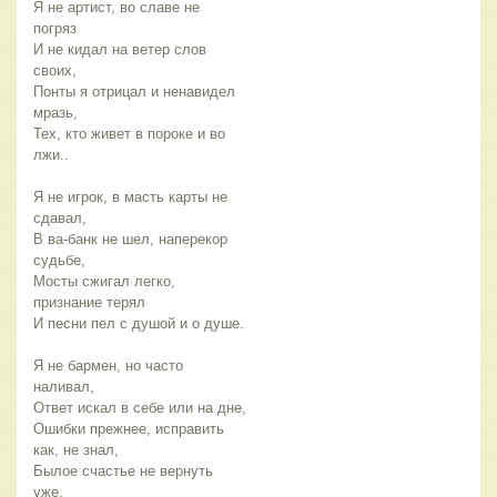
Я не артист, во славе не
погряз
И не кидал на ветер слов
своих,
Понты я отрицал и ненавидел
мразь,
Тех, кто живет в пороке и во
лжи..
Я не игрок, в масть карты не
сдавал,
В ва-банк не шел, наперекор
судьбе,
Мосты сжигал легко,
признание терял
И песни пел с душой и о душе.
Я не бармен, но часто
наливал,
Ответ искал в себе или на дне,
Ошибки прежнее, исправить
как, не знал,
Былое счастье не вернуть
уже.