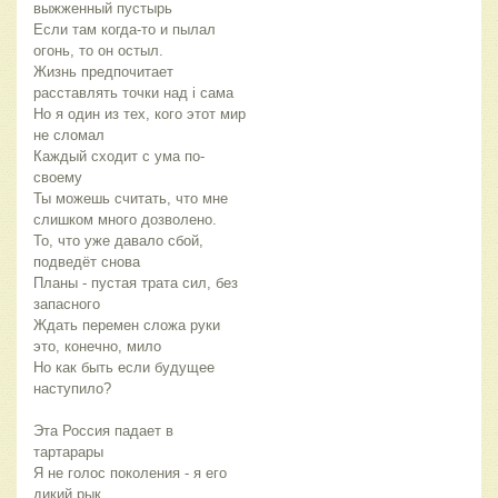
выжженный пустырь
Если там когда-то и пылал
огонь, то он остыл.
Жизнь предпочитает
расставлять точки над i сама
Но я один из тех, кого этот мир
не сломал
Каждый сходит с ума по-
своему
Ты можешь считать, что мне
слишком много дозволено.
То, что уже давало сбой,
подведёт снова
Планы - пустая трата сил, без
запасного
Ждать перемен сложа руки
это, конечно, мило
Но как быть если будущее
наступило?
Эта Россия падает в
тартарары
Я не голос поколения - я его
дикий рык