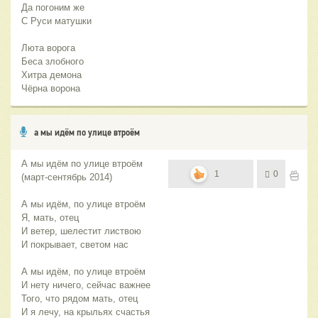
Да погоним же
С Руси матушки
Люта ворога
Беса злобного
Хитра демона
Чёрна ворона
а мы идём по улице втроём
А мы идём по улице втроём
1
0
(март-сентябрь 2014)
А мы идём, по улице втроём
Я, мать, отец
И ветер, шелестит листвою
И покрывает, светом нас
А мы идём, по улице втроём
И нету ничего, сейчас важнее
Того, что рядом мать, отец
И я лечу, на крыльях счастья