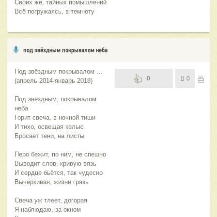
Своих же, тайных помышлений
Всё погружаясь, в темноту
под звёздным покрывалом неба
Под звёздным покрывалом …
0
0
(апрель 2014-январь 2018)
Под звёздным, покрывалом
неба
Горит свеча, в ночной тиши
И тихо, освещая келью
Бросает тени, на листы
Перо бежит, по ним, не спешно
Выводит слов, кривую вязь
И сердце бьётся, так чудесно
Вычёркивая, жизни грязь
Свеча уж тлеет, догорая
Я наблюдаю, за окном