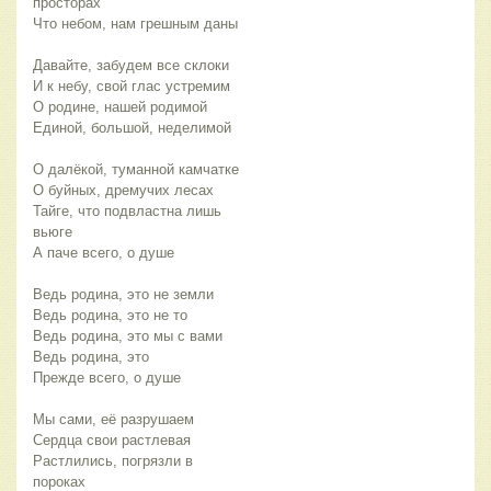
просторах
Что небом, нам грешным даны
Давайте, забудем все склоки
И к небу, свой глас устремим
О родине, нашей родимой
Единой, большой, неделимой
О далёкой, туманной камчатке
О буйных, дремучих лесах
Тайге, что подвластна лишь
вьюге
А паче всего, о душе
Ведь родина, это не земли
Ведь родина, это не то
Ведь родина, это мы с вами
Ведь родина, это
Прежде всего, о душе
Мы сами, её разрушаем
Сердца свои растлевая
Растлились, погрязли в
пороках