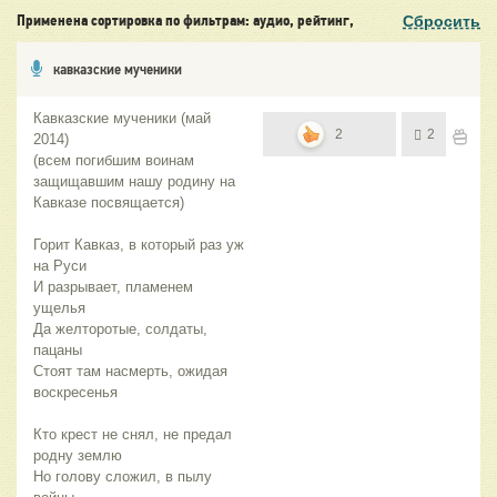
Сбросить
Применена сортировка по фильтрам: аудио, рейтинг,
кавказские мученики
Кавказские мученики (май
2
2
2014)
(всем погибшим воинам
защищавшим нашу родину на
Кавказе посвящается)
Горит Кавказ, в который раз уж
на Руси
И разрывает, пламенем
ущелья
Да желторотые, солдаты,
пацаны
Стоят там насмерть, ожидая
воскресенья
Кто крест не снял, не предал
родну землю
Но голову сложил, в пылу