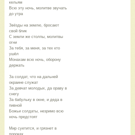
кельям
Всю эту ночь, молитве звучать 
до утра
Звёзды на землю, бросают 
свой блик
С земли же столпы, молитвы 
огни 
За тебя, за меня, за тех кто 
ушёл
Монахам всю ночь, оборону 
держать
За солдат, что на дальней 
окраине служат
За девчат молодых, да ораву в 
снегу
За бабульку в окне, и деда в 
пивной
Божьи солдаты, незримо всю 
ночь предстоят
Мир суетится, и грязнет в 
пороках