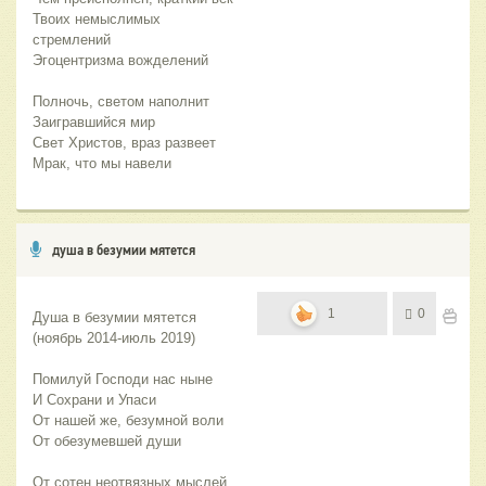
Твоих немыслимых 
стремлений
Эгоцентризма вожделений
Полночь, светом наполнит
Заигравшийся мир
Свет Христов, враз развеет
Мрак, что мы навели
душа в безумии мятется
1
0
Душа в безумии мятется  
(ноябрь 2014-июль 2019)
Помилуй Господи нас ныне
И Сохрани и Упаси
От нашей же, безумной воли
От обезумевшей души
От сотен неотвязных мыслей