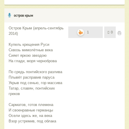
остров крым
Остров Крым (апрель-сентябрь
1
0
2014)
Купель крещения Руси
Сквозь мимолётные века
Сияет яркою звездою
На глади, моря черноброва
По средь понтийского разлива
Плывёт расправив паруса
Укрыв под сенью, гор массива
Татар, славян, понтийских
греков
Сарматов, готов племена
И своенравные германцы
Осели здесь же, на века
Взор устремив, под облака