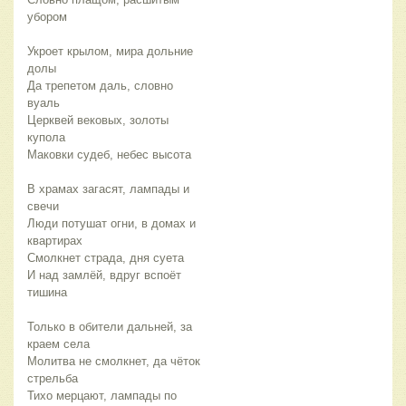
убором
Укроет крылом, мира дольние 
долы
Да трепетом даль, словно 
вуаль
Церквей вековых, золоты 
купола
Маковки судеб, небес высота  
В храмах загасят, лампады и 
свечи
Люди потушат огни, в домах и 
квартирах
Смолкнет страда, дня суета
И над замлёй, вдруг вспоёт 
тишина
Только в обители дальней, за 
краем села 
Молитва не смолкнет, да чёток 
стрельба
Тихо мерцают, лампады по 