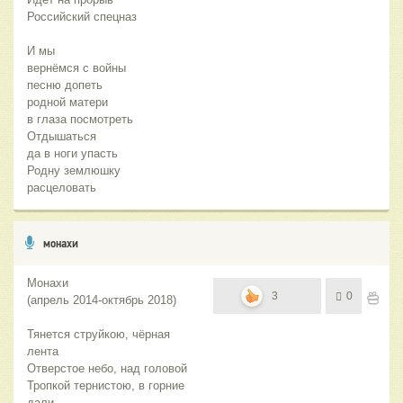
Российский спецназ
И мы
вернёмся с войны
песню допеть
родной матери
в глаза посмотреть
Отдышаться
да в ноги упасть
Родну землюшку
расцеловать
монахи
Монахи
3
0
(апрель 2014-октябрь 2018)
Тянется струйкою, чёрная
лента
Отверстое небо, над головой
Тропкой тернистою, в горние
дали