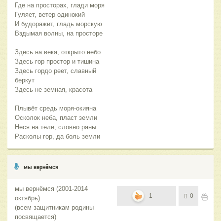
Где на просторах, глади моря
Гуляет, ветер одинокий
И будоражит, гладь морскую
Вздымая волны, на просторе
Здесь на века, открыто небо
Здесь гор простор и тишина
Здесь гордо реет, славный
беркут
Здесь не земная, красота
Плывёт средь моря-окияна
Осколок неба, пласт земли
Неся на теле, словно раны
Расколы гор, да боль земли
мы вернёмся
мы вернёмся (2001-2014
1
0
октябрь)
(всем защитникам родины
посвящается)