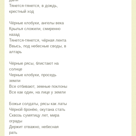
Тянется-тянется, в дождь,
крестный ход
Чёрные клобуки, ангелы века
Крылья сложили, смиренно
назад
Тянется-тянется, чёрная лента
Ввысь, под небесные своды, в
алтарь
Чёрные рясы, блистают на
солнце
Черные клобуки, проседь
земли
Все отбивают, земные поклоны
Все как один, на лице у земли
Божьи солдаты, рясы как латы
Чёрной бронёю, окутана стать
Сквозь сумятицу лет, мира
ограды
Держит отважно, небесная
рать