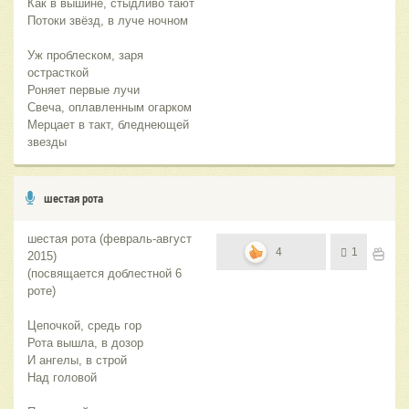
Как в вышине, стыдливо тают
Потоки звёзд, в луче ночном
Уж проблеском, заря
острасткой
Роняет первые лучи
Свеча, оплавленным огарком
Мерцает в такт, бледнеющей
звезды
шестая рота
шестая рота (февраль-август
4
1
2015)
(посвящается доблестной 6
роте)
Цепочкой, средь гор
Рота вышла, в дозор
И ангелы, в строй
Над головой