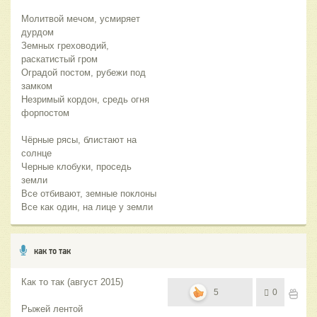
Молитвой мечом, усмиряет
дурдом
Земных греховодий,
раскатистый гром
Оградой постом, рубежи под
замком
Незримый кордон, средь огня
форпостом
Чёрные рясы, блистают на
солнце
Черные клобуки, проседь
земли
Все отбивают, земные поклоны
Все как один, на лице у земли
как то так
Как то так (август 2015)
5
0
Рыжей лентой