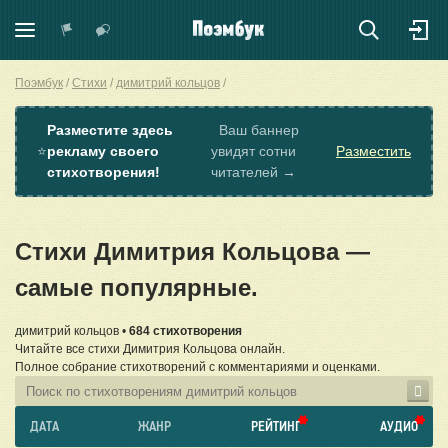
Поэмбук
Стихи
димитрий кольцов
Разместите здесь
Ваш баннер
⭐
рекламу своего
увидят сотни
Разместить
стихотворения!
читателей →
Стихи Димитрия Кольцова —
самые популярные.
димитрий кольцов •
684 стихотворения
Читайте все стихи Димитрия Кольцова онлайн.
Полное собрание стихотворений с комментариями и оценками.
ДАТА
ЖАНР
РЕЙТИНГ
АУДИО