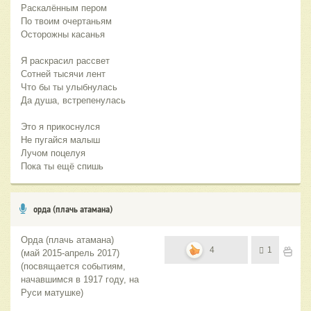
Раскалённым пером
По твоим очертаньям
Осторожны касанья
Я раскрасил рассвет
Сотней тысячи лент
Что бы ты улыбнулась
Да душа, встрепенулась
Это я прикоснулся
Не пугайся малыш
Лучом поцелуя
Пока ты ещё спишь
орда (плачь атамана)
Орда (плачь атамана)
4
1
(май 2015-апрель 2017)
(посвящается событиям,
начавшимся в 1917 году, на
Руси матушке)