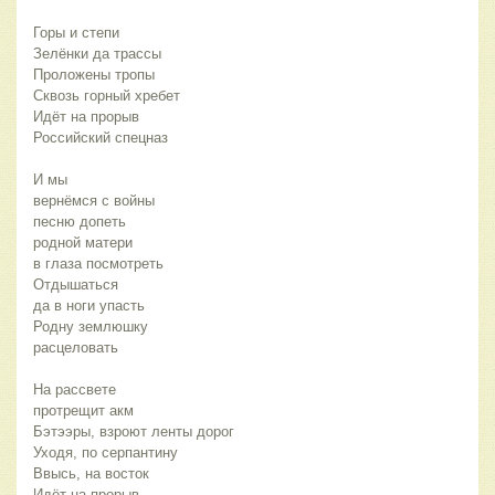
Горы и степи
Зелёнки да трассы
Проложены тропы
Сквозь горный хребет
Идёт на прорыв
Российский спецназ
И мы
вернёмся с войны
песню допеть
родной матери
в глаза посмотреть
Отдышаться
да в ноги упасть
Родну землюшку
расцеловать
На рассвете
протрещит акм
Бэтээры, взроют ленты дорог
Уходя, по серпантину
Ввысь, на восток
Идёт на прорыв