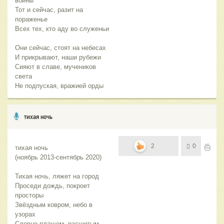
войны
Тот и сейчас, разит на
пораженье
Всех тех, кто аду во служеньи
Они сейчас, стоят на небесах
И прикрывают, наши рубежи
Сияют в славе, мучеников
света
Не подпуская, вражией орды
тихая ночь
2
0
тихая ночь 
(ноябрь 2013-сентябрь 2020)
Тихая ночь, ляжет на город
Проседи дождь, покроет 
просторы
Звёздным ковром, небо в 
узорах
Словно плащом, расшитым 