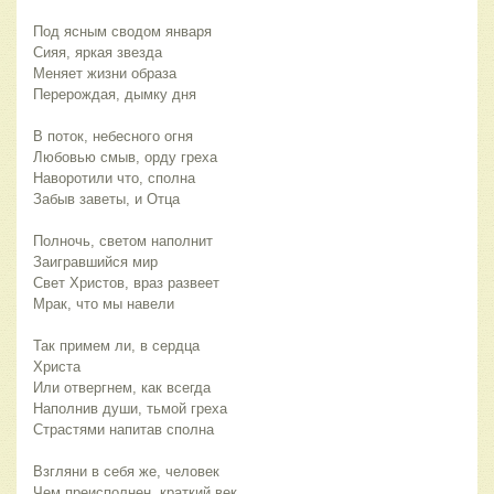
Под ясным сводом января
Сияя, яркая звезда
Меняет жизни образа
Перерождая, дымку дня
В поток, небесного огня
Любовью смыв, орду греха
Наворотили что, сполна
Забыв заветы, и Отца
Полночь, светом наполнит
Заигравшийся мир
Свет Христов, враз развеет
Мрак, что мы навели
Так примем ли, в сердца 
Христа
Или отвергнем, как всегда
Наполнив души, тьмой греха
Страстями напитав сполна
Взгляни в себя же, человек
Чем преисполнен, краткий век