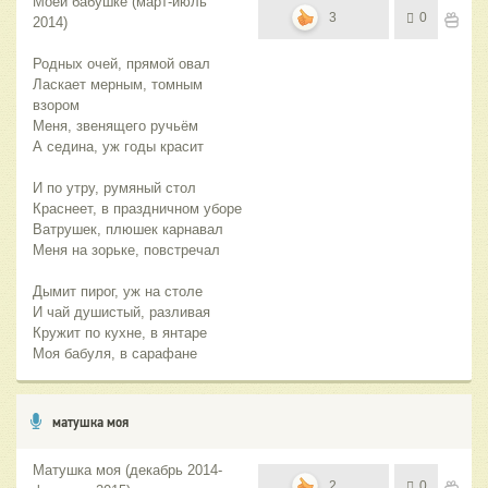
Моей бабушке (март-июль
3
0
2014)
Родных очей, прямой овал
Ласкает мерным, томным
взором
Меня, звенящего ручьём
А седина, уж годы красит
И по утру, румяный стол
Краснеет, в праздничном уборе
Ватрушек, плюшек карнавал
Меня на зорьке, повстречал
Дымит пирог, уж на столе
И чай душистый, разливая
Кружит по кухне, в янтаре
Моя бабуля, в сарафане
матушка моя
Матушка моя (декабрь 2014-
2
0