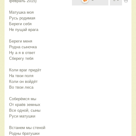
февраль 2015)
Матушка моя
Русь родимая
Береги себя
Не пущай врага
Береги меня
Родна сыночка
Ну а я в ответ
Сберегу тебя
Коли враг придёт
На твои поля
Коли он войдёт
Во твои леса
Соберёмся мы
От краёв земных
Все одной, сыны
Руси матушки
Встанем мы стеной
Родны братушки