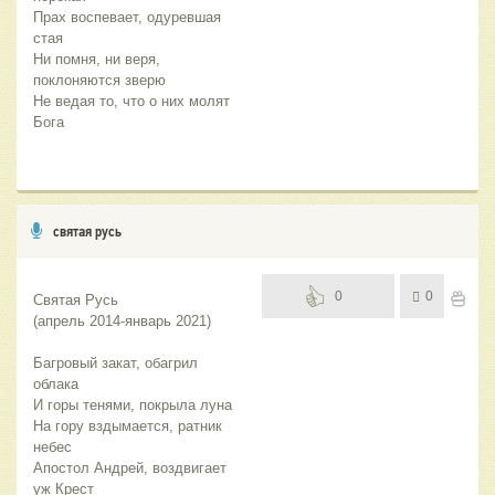
Прах воспевает, одуревшая 
стая
Ни помня, ни веря, 
поклоняются зверю
Не ведая то, что о них молят 
Бога
святая русь
0
0
Святая Русь
(апрель 2014-январь 2021)
Багровый закат, обагрил 
облака
И горы тенями, покрыла луна
На гору вздымается, ратник 
небес
Апостол Андрей, воздвигает 
уж Крест