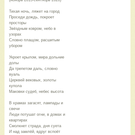
Тихая ночь, ляжет на город
Проседи дождь, покроет 
просторы
Звёздным ковром, небо в 
узорах
Словно плащом, расшитым 
убором
Укроет крылом, мира дольние 
долы
Да трепетом даль, словно 
вуаль
Церквей вековых, золоты 
купола
Маковки судеб, небес высота  
В храмах загасят, лампады и 
свечи
Люди потушат огни, в домах и 
квартирах
Смолкнет страда, дня суета
И над замлёй, вдруг вспоёт 