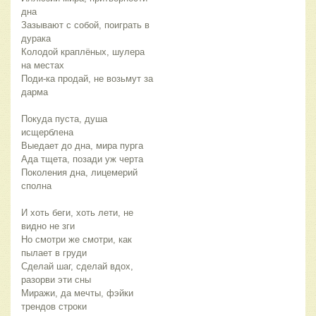
дна
Зазывают с собой, поиграть в 
дурака
Колодой краплёных, шулера 
на местах
Поди-ка продай, не возьмут за 
дарма
Покуда пуста, душа 
исщерблена
Выедает до дна, мира пурга
Ада тщета, позади уж черта
Поколения дна, лицемерий 
сполна
И хоть беги, хоть лети, не 
видно не зги
Но смотри же смотри, как 
пылает в груди
Сделай шаг, сделай вдох, 
разорви эти сны
Миражи, да мечты, фэйки 
трендов строки