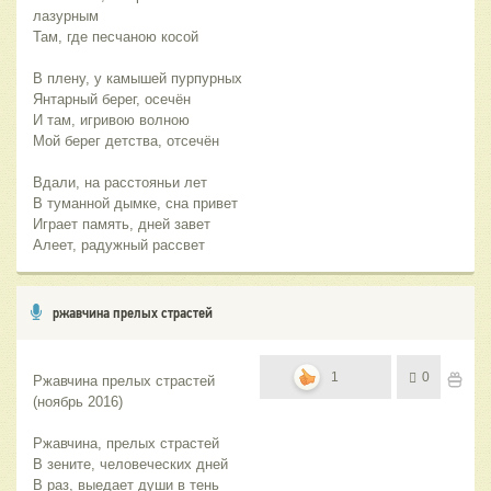
лазурным
Там, где песчаною косой
В плену, у камышей пурпурных
Янтарный берег, осечён
И там, игривою волною
Мой берег детства, отсечён
Вдали, на расстояньи лет
В туманной дымке, сна привет
Играет память, дней завет
Алеет, радужный рассвет
ржавчина прелых страстей
1
0
Ржавчина прелых страстей 