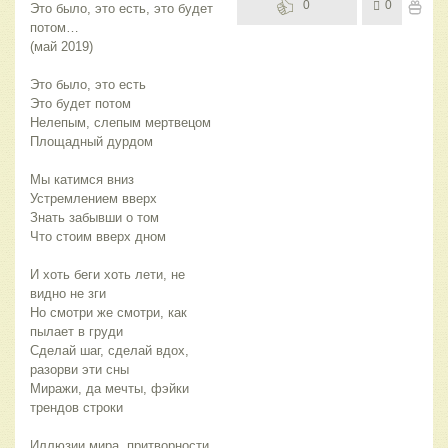
0
0
Это было, это есть, это будет 
потом…
(май 2019)
Это было, это есть
Это будет потом
Нелепым, слепым мертвецом
Площадный дурдом
Мы катимся вниз
Устремлением вверх
Знать забывши о том
Что стоим вверх дном
И хоть беги хоть лети, не 
видно не зги
Но смотри же смотри, как 
пылает в груди
Сделай шаг, сделай вдох, 
разорви эти сны
Миражи, да мечты, фэйки 
трендов строки
Иллюзии мира, притворности 