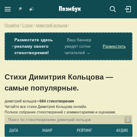
Поэмбук
Стихи
димитрий кольцов
Разместите здесь
Ваш баннер
⭐
рекламу своего
увидят сотни
Разместить
стихотворения!
читателей →
Стихи Димитрия Кольцова —
самые популярные.
димитрий кольцов •
684 стихотворения
Читайте все стихи Димитрия Кольцова онлайн.
Полное собрание стихотворений с комментариями и оценками.
ДАТА
ЖАНР
РЕЙТИНГ
АУДИО