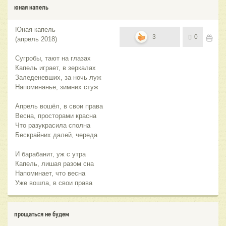
юная капель
Юная капель
3
0
(апрель 2018)
Сугробы, тают на глазах
Капель играет, в зеркалах
Заледеневших, за ночь луж
Напоминанье, зимних стуж
Апрель вошёл, в свои права
Весна, просторами красна
Что разукрасила сполна
Бескрайних далей, череда
И барабанит, уж с утра
Капель, лишая разом сна
Напоминает, что весна
Уже вошла, в свои права
прощаться не будем