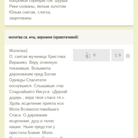
Бахромой серебристой, шурша
Реки скованы, белым золотом
Юным снегом, слегка,
зацелованы
молитва св. мчц. веронике (кровотачивой)
Молитва1
0
0
О, святая мученица Христова
Веранико. Веру огненную
показавше. Возымела
дерзновение пред Богом.
Одежды Спасителя
коснувшися. Слышавше глас
Сладчайшего Иисуса: «Дерзай
дщерь , вера твоя спасе тя.».
Удобь исцеление прияла еси.
Моли Всемилостевейшаго
Спаса. О даровании
исцеления, душ и телес
наших. Ныне предстоя у
престола Божия. Моли