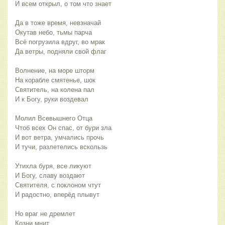
И всем открыл, о том что знает
Да в тоже время, невзначай
Окутав небо, тьмы парча
Всё погрузила вдруг, во мрак
Да ветры, подняли свой флаг
Волнение, на море шторм
На корабле смятенье, шок
Святитель, на колена пал
И к Богу, руки воздевал
Молил Всевышнего Отца
Чтоб всех Он спас, от бури зла
И вот ветра, умчались прочь
И тучи, разлетелись вскользь
Утихла буря, все ликуют
И Богу, славу воздают
Святителя, с поклоном чтут
И радостно, вперёд плывут
Но враг не дремлет
Козни мнит