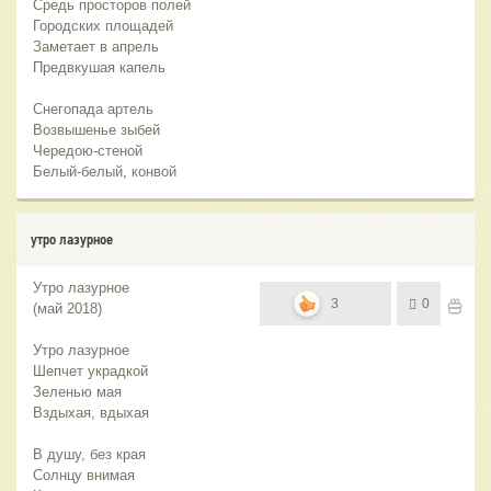
Средь просторов полей
Городских площадей
Заметает в апрель
Предвкушая капель
Снегопада артель
Возвышенье зыбей
Чередою-стеной
Белый-белый, конвой
утро лазурное
Утро лазурное
3
0
(май 2018)
Утро лазурное
Шепчет украдкой
Зеленью мая
Вздыхая, вдыхая
В душу, без края
Солнцу внимая