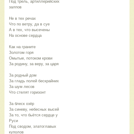
Под трель, артиллерийских
залпов
Не в тех речах
Что по ветру, да в суе
А в тех, что высечены
На основе сердца
Как на граните
Золотом горя
Омытые, потоком крови
За родину, за веру, за царя
За родный дом
За гладь полей бескрайних
За шум лесов
Что стелят горизонт
За блеск озёр
За синеву, небесных высей
За то, что бьётся сердце у
Руси
Под сводом, златоглавых
куполов