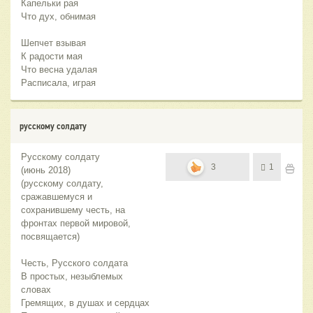
Капельки рая
Что дух, обнимая
Шепчет взывая
К радости мая
Что весна удалая
Расписала, играя
русскому солдату
Русскому солдату
3
1
(июнь 2018)
(русскому солдату,
сражавшемуся и
сохранившему честь, на
фронтах первой мировой,
посвящается)
Честь, Русского солдата
В простых, незыблемых
словах
Гремящих, в душах и сердцах