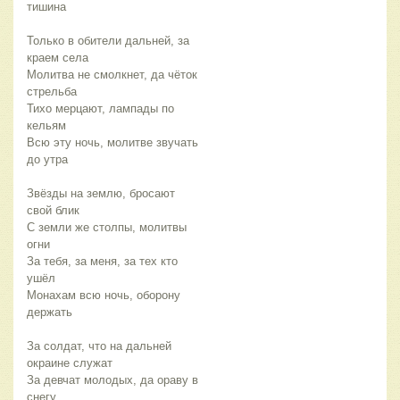
тишина
Только в обители дальней, за 
краем села 
Молитва не смолкнет, да чёток 
стрельба
Тихо мерцают, лампады по 
кельям
Всю эту ночь, молитве звучать 
до утра
Звёзды на землю, бросают 
свой блик
С земли же столпы, молитвы 
огни 
За тебя, за меня, за тех кто 
ушёл
Монахам всю ночь, оборону 
держать
За солдат, что на дальней 
окраине служат
За девчат молодых, да ораву в 
снегу