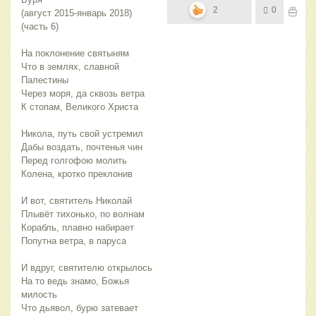
2
0
(август 2015-январь 2018)
(часть 6)
На поклонение святыням
Что в землях, славной
Палестины
Через моря, да сквозь ветра
К стопам, Великого Христа
Никола, путь свой устремил
Дабы воздать, почтенья чин
Перед голгофою молить
Колена, кротко преклонив
И вот, святитель Николай
Плывёт тихонько, по волнам
Корабль, плавно набирает
Попутна ветра, в паруса
И вдруг, святителю открылось
На то ведь знамо, Божья
милость
Что дьявол, бурю затевает