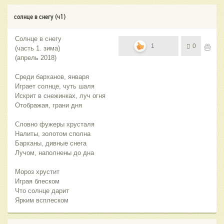
солнце в снегу (ч1)
Солнце в снегу
1
0
(часть 1. зима)
(апрель 2018)
Среди барханов, января
Играет солнце, чуть шаля
Искрит в снежинках, луч огня
Отображая, грани дня
Словно фужеры хрусталя
Налиты, золотом сполна
Барханы, дивные снега
Лучом, наполнены до дна
Мороз хрустит
Играя блеском
Что солнце дарит
Ярким всплеском