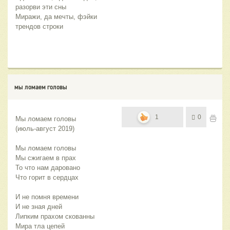
разорви эти сны
Миражи, да мечты, фэйки 
трендов строки
мы ломаем головы
1
0
Мы ломаем головы
(июль-август 2019)
Мы ломаем головы
Мы сжигаем в прах
То что нам даровано
Что горит в сердцах
И не помня времени
И не зная дней
Липким прахом скованны
Мира тла цепей