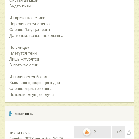
Окутан дымкой
Будто пьян
И горизонта тетива
Переливается слегка
Словно бегущая река
Да только вовсе, не слышна
По улицам
Плетутся тени
Лишь жмурятся
В потоках лени
И наливается бокал
Хмельного, жарющего дня
Словно игристого вина
Потоком, жгущего луча
тихая ночь
2
0
тихая ночь 
(ноябрь 2013-сентябрь 2020)