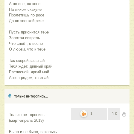
А во сне, на коне
На лихом скакуне
Пролетишь по росе
Да по звонкой реке
Пусть приснится тебе
Золотая свирель
Что споёт, о весне
О любви, что к тебе
Так скорей засыпай
Тебя ждёт, дивный край
Расписной, яркий май
Ангел рядом, ты знай
только не торопись...
1
0
Только не торопись…
(март-апрель 2019)
Было и не было, вскользь