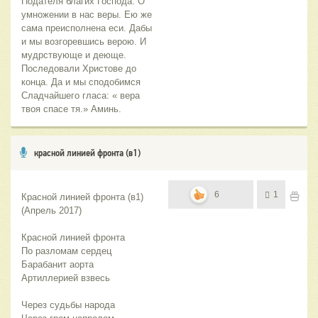
Подателя благих Господа. О
умножении в нас веры. Ею же
сама преисполнена еси. Дабы
и мы возгоревшись верою. И
мудрствующе и деюще.
Последовали Христове до
конца. Да и мы сподобимся
Сладчайшего гласа: « вера
твоя спасе тя.» Аминь.
красной линией фронта (в1)
6
1