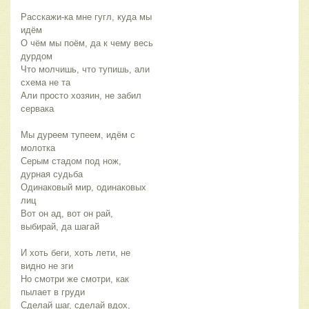
Расскажи-ка мне гугл, куда мы 
идём
О чём мы поём, да к чему весь 
дурдом
Что молчишь, что тупишь, али 
схема не та
Али просто хозяин, не забил 
сервака
Мы дуреем тупеем, идём с 
молотка
Серым стадом под нож, 
дурная судьба
Одинаковый мир, одинаковых 
лиц
Вот он ад, вот он рай, 
выбирай, да шагай
И хоть беги, хоть лети, не 
видно не зги
Но смотри же смотри, как 
пылает в груди
Сделай шаг, сделай вдох, 