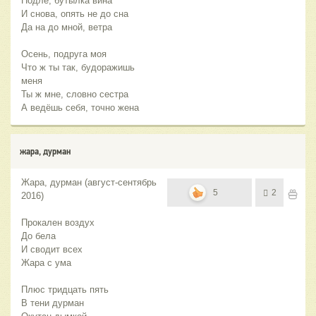
Подле, бутылка вина
И снова, опять не до сна
Да на до мной, ветра
Осень, подруга моя
Что ж ты так, будоражишь
меня
Ты ж мне, словно сестра
А ведёшь себя, точно жена
жара, дурман
Жара, дурман (август-сентябрь
5
2
2016)
Прокален воздух
До бела
И сводит всех
Жара с ума
Плюс тридцать пять
В тени дурман