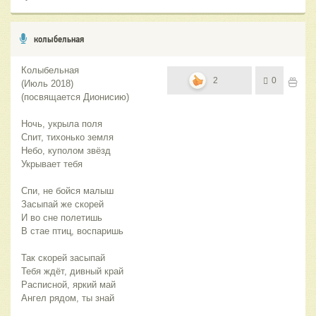
колыбельная
Колыбельная
2
0
(Июль 2018)
(посвящается Дионисию)
Ночь, укрыла поля
Спит, тихонько земля
Небо, куполом звёзд
Укрывает тебя
Спи, не бойся малыш
Засыпай же скорей
И во сне полетишь
В стае птиц, воспаришь
Так скорей засыпай
Тебя ждёт, дивный край
Расписной, яркий май
Ангел рядом, ты знай