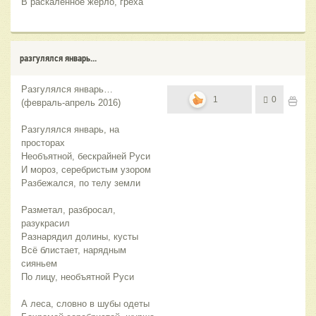
В раскалённое жерло, греха
разгулялся январь...
Разгулялся январь…
1
0
(февраль-апрель 2016)
Разгулялся январь, на
просторах
Необъятной, бескрайней Руси
И мороз, серебристым узором
Разбежался, по телу земли
Разметал, разбросал,
разукрасил
Разнарядил долины, кусты
Всё блистает, нарядным
сияньем
По лицу, необъятной Руси
А леса, словно в шубы одеты