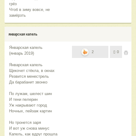
грёз
Чтоб в зиму вовсе, не
замёрзть
январская капель
Январская капель
2
0
(январь 2019)
Январская капель
Щекочет стёкла, в окнах
Резвится менестрель
Да барабанит звонко
По лужам, шелест шин
И тени пелерин
Уж накрывают город
Ночных, пейзаж картин
Но тронется заря
И вот уж снова минус
Капель, как вдруг прошла