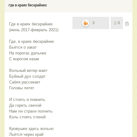
где в краях бескрайних
3
0
Где в краях бескрайних
(июнь 2017-февраль 2021)
Где, в краях бескрайних
Бьётся о закат
На порогах дальних
С ворогом казак
Вольный ветер мает
Буйный дух солдат
Сабля рассекает
Головы летят
И стоять и помнить
Да гореть свечой
Нам ли страхи полнить
Коль стоять стеной
Кровушке здесь вольно
Льётся через край