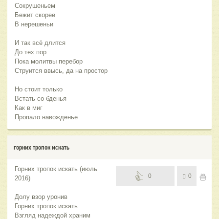
Сокрушеньем
Бежит скорее
В нерешеньи
И так всё длится
До тех пор
Пока молитвы перебор
Струится ввысь, да на простор
Но стоит только
Встать со бденья
Как в миг
Пропало навожденье
горних тропок искать
Горних тропок искать (июль
0
0
2016)
Долу взор уронив
Горних тропок искать
Взгляд надеждой храним