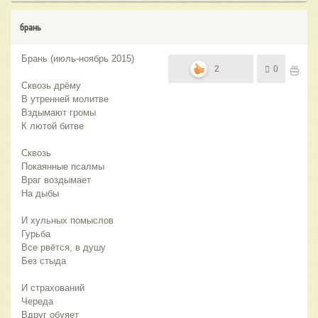
брань
Брань (июль-ноябрь 2015)
2
0
Сквозь дрёму
В утренней молитве
Вздымают громы
К лютой битве
Сквозь
Покаянные псалмы
Враг воздымает
На дыбы
И хульных помыслов
Гурьба
Все рвётся, в душу
Без стыда
И страхований
Череда
Вдруг обуяет