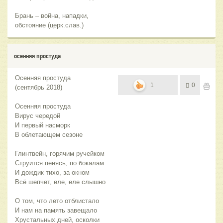
Брань – война, нападки,
обстояние (церк.слав.)
осенняя простуда
Осенняя простуда
1
0
(сентябрь 2018)
Осенняя простуда
Вирус чередой
И первый насморк
В облетающем сезоне
Глинтвейн, горячим ручейком
Струится пенясь, по бокалам
И дождик тихо, за окном
Всё шепчет, еле, еле слышно
О том, что лето отблистало
И нам на память завещало
Хрустальных дней, осколки