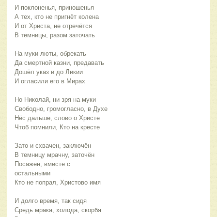
И поклоненья, приношенья
А тех, кто не пригнёт колена
И от Христа, не отречётся
В темницы, разом заточать
На муки люты, обрекать
Да смертной казни, предавать
Дошёл указ и до Ликии
И огласили его в Мирах
Но Николай, ни зря на муки
Свободно, громогласно, в Духе
Нёс дальше, слово о Христе
Чтоб помнили, Кто на кресте
Зато и схвачен, заключён
В темницу мрачну, заточён
Посажен, вместе с
остальными
Кто не попрал, Христово имя
И долго время, так сидя
Средь мрака, холода, скорбя