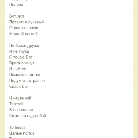
Пелена
Вот, вот
Появится лукавый
Страшит своею
Мордой наглой
Не бойся друже
И не трусь
С тобою Бог
Врага сомнут
И льётся
Помыслов поток
Подумать страшно
Спаси Бог
И неуёмной
Тяготой
В сон клонит
Сжалься над собой
То бесов
Целые полки