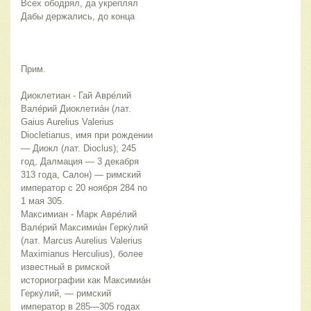
Всех ободрял, да укреплял
Дабы держались, до конца
Прим.
Диоклетиан - Гай Авре́лий
Вале́рий Диоклетиа́н (лат.
Gaius Aurelius Valerius
Diocletianus, имя при рождении
— Диокл (лат. Dioclus); 245
год, Далмация — 3 декабря
313 года, Салон) — римский
император с 20 ноября 284 по
1 мая 305.
Максимиан - Марк Авре́лий
Вале́рий Максимиа́н Герку́лий
(лат. Marcus Aurelius Valerius
Maximianus Herculius), более
известный в римской
историографии как Максимиа́н
Герку́лий, — римский
император в 285—305 годах