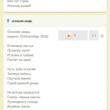
Вёл тот строй
Ангелов конвой
осеньняя хмарь
Осенняя хмарь
6
1
(апрель 2014-октябрь 2018)
Клиновые листья
По ветру летят
И осень в тумане
Ползёт на закат
Чуть зубы оскалив
Затянув небеса
Окутала землю
Серой дымкой дыша
Но всё же пробьются
Сквозь чёрные массы
Лучезарного солнца
Игривые ласки