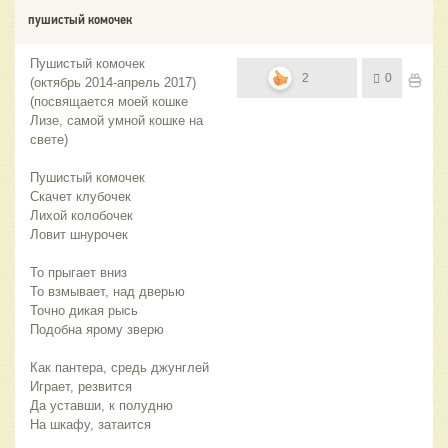
пушистый комочек
Пушистый комочек
2
0
(октябрь 2014-апрель 2017)
(посвящается моей кошке
Лизе, самой умной кошке на
свете)
Пушистый комочек
Скачет клубочек
Лихой колобочек
Ловит шнурочек
То прыгает вниз
То взмывает, над дверью
Точно дикая рысь
Подобна ярому зверю
Как пантера, средь джунглей
Играет, резвится
Да уставши, к полудню
На шкафу, затаится