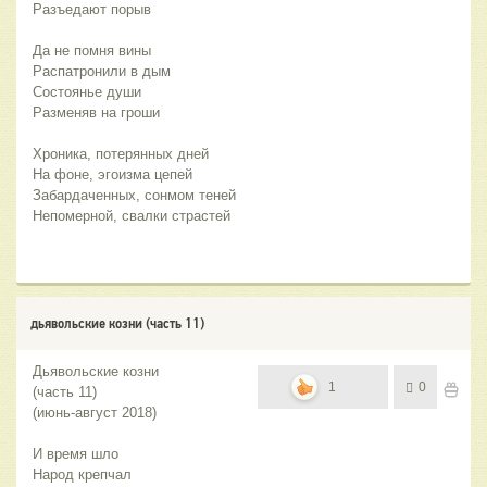
Разъедают порыв
Да не помня вины
Распатронили в дым
Состоянье души
Разменяв на гроши 
Хроника, потерянных дней
На фоне, эгоизма цепей
Забардаченных, сонмом теней
Непомерной, свалки страстей
дьявольские козни (часть 11)
Дьявольские козни
1
0
(часть 11)
(июнь-август 2018)
И время шло
Народ крепчал