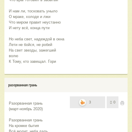
И нам ли, тосковать уныло
О мраке, холоде и лжи
Что миром правит неустанно
И нету всё, конца пути
Но неба свет, надеждой в окна
Лети не бойся, не робей
На свет звезды, зажегшей 
волю
К Тому, кто завещал. Гори
разорванная грань
3
0
Разорванная грань
(март-ноябрь 2020)
Разорванная грань
На кромке бытия
Всё молит, неба даль