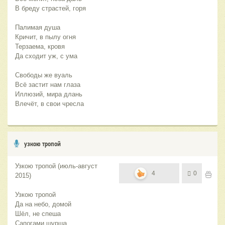
В бреду страстей, горя
Палимая душа
Кричит, в пылу огня
Терзаема, кровя
Да сходит уж, с ума
Свободы же вуаль
Всё застит нам глаза
Иллюзий, мира длань
Влечёт, в свои чресла
узкою тропой
Узкою тропой (июль-август
4
0
2015)
Узкою тропой
Да на небо, домой
Шёл, не спеша
Сапогами шурша