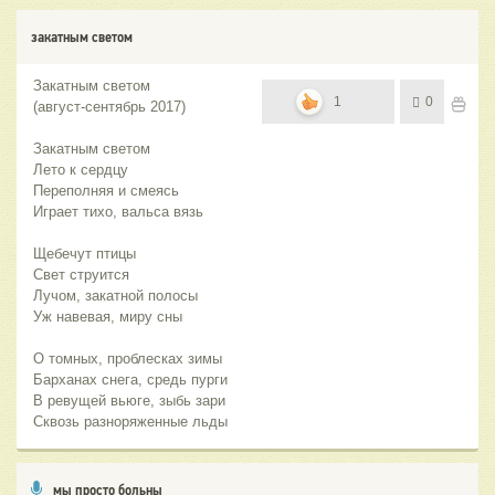
закатным светом
Закатным светом
1
0
(август-сентябрь 2017)
Закатным светом
Лето к сердцу
Переполняя и смеясь
Играет тихо, вальса вязь
Щебечут птицы
Свет струится
Лучом, закатной полосы
Уж навевая, миру сны
О томных, проблесках зимы
Барханах снега, средь пурги
В ревущей вьюге, зыбь зари
Сквозь разноряженные льды
мы просто больны