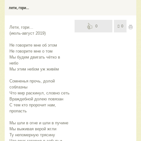
лети, гори...
0
0
Лети, гори…
(июль-август 2019)
Не говорите мне об этом
Не говорите мне о том
Мы будем двигать чётко в 
небо
Мы этим небом уж живём
Сомненья прочь, долой 
соблазны
Что мир раскинул, словно сеть
Враждебной долею повязан
С тем кто пророчит нам, 
пропасть
Мы шли в огне и шли в пучине
Мы выживая верой жгли
Ту непомерную трясину
Что враг готовил в забытьи