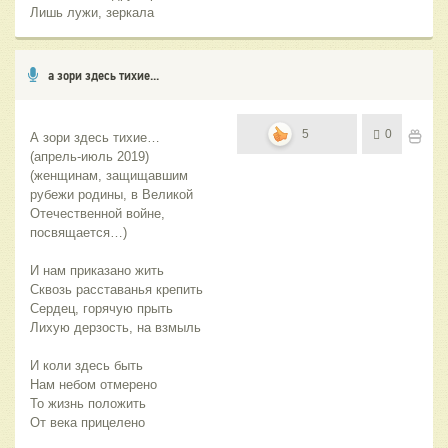
Лишь лужи, зеркала
а зори здесь тихие...
5
0
А зори здесь тихие…
(апрель-июль 2019)
(женщинам, защищавшим 
рубежи родины, в Великой 
Отечественной войне, 
посвящается…)
И нам приказано жить
Сквозь расставанья крепить
Сердец, горячую прыть
Лихую дерзость, на взмыль
И коли здесь быть
Нам небом отмерено
То жизнь положить
От века прицелено