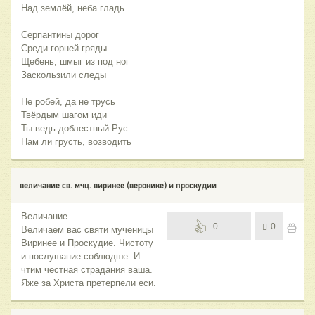
Над землёй, неба гладь
Серпантины дорог
Среди горней гряды
Щебень, шмыг из под ног
Заскользили следы
Не робей, да не трусь
Твёрдым шагом иди
Ты ведь доблестный Рус
Нам ли грусть, возводить
величание св. мчц. виринее (веронике) и проскудии
Величание
0
0
Величаем вас святи мученицы
Виринее и Проскудие. Чистоту
и послушание соблюдше. И
чтим честная страдания ваша.
Яже за Христа претерпели еси.