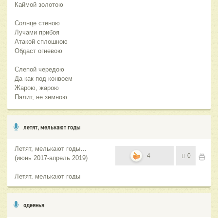
Каймой золотою
Солнце стеною
Лучами прибоя
Атакой сплошною
Обдаст огневою
Слепой чередою
Да как под конвоем
Жарою, жарою
Палит, не земною
летят, мелькают годы
Летят, мелькают годы…
4
0
(июнь 2017-апрель 2019)
Летят, мелькают годы
одеянья