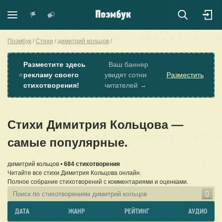
Поэмбук
Стихи
димитрий кольцов
Разместите здесь
Ваш баннер
⭐
рекламу своего
увидят сотни
Разместить
стихотворения!
читателей →
Стихи Димитрия Кольцова —
самые популярные.
димитрий кольцов •
684 стихотворения
Читайте все стихи Димитрия Кольцова онлайн.
Полное собрание стихотворений с комментариями и оценками.
ДАТА
ЖАНР
РЕЙТИНГ
АУДИО