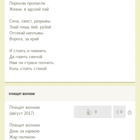
Порохом пропахли
Жизни, в адский лай
Сеча, свист, разрывы
Знай лишь бей, рубай
Отсекай наплывы
Ворога, за край
И стоять и помнить
Да гореть свечой
Нам ли страхи полнить
Коль стоять стеной
плещет волною
Плещет волною
0
0
(август 2017)
Плещет волною
День за кармою
Жар пеленою