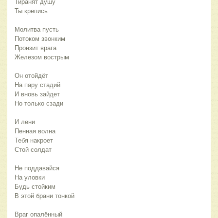
Тиранят душу
Ты крепись
Молитва пусть
Потоком звонким
Пронзит врага
Железом вострым
Он отойдёт
На пару стадий
И вновь зайдет
Но только сзади
И лени
Пенная волна
Тебя накроет
Стой солдат
Не поддавайся
На уловки
Будь стойким
В этой брани тонкой
Враг опалённый