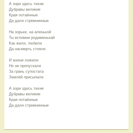
А зори здесь тихие
Дубравы великие
Края потаённые
Да дали стремнинные
На зорьке, на аленькой
Ты вспомни родименькай
Как жили, любили
Да насмерть стояли
И жизни ложили
Но не пропускали
За грань супостата
Землёй присыпали
А зори здесь тихие
Дубравы великие
Края потаённые
Да дали стремнинные