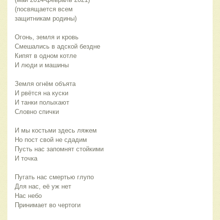
(посвящается всем 
защитникам родины)    
Огонь, земля и кровь
Смешались в адской бездне
Кипят в одном котле
И люди и машины
Земля огнём объята
И рвётся на куски
И танки полыхают
Словно спички
И мы костьми здесь ляжем
Но пост свой не сдадим
Пусть нас запомнят стойкими 
И точка
Пугать нас смертью глупо
Для нас, её уж нет
Нас небо 
Принимает во чертоги