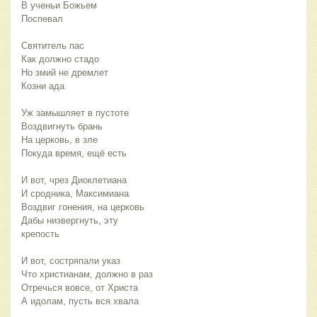
В ученьи Божьем
Поспевал
Святитель пас
Как должно стадо
Но змий не дремлет
Козни ада
Уж замышляет в пустоте
Воздвигнуть брань
На церковь, в зле
Покуда время, ещё есть
И вот, чрез Диоклетиана
И сродника, Максимиана
Воздвиг гонения, на церковь
Дабы низвергнуть, эту
крепость
И вот, состряпали указ
Что христианам, должно в раз
Отречься вовсе, от Христа
А идолам, пусть вся хвала