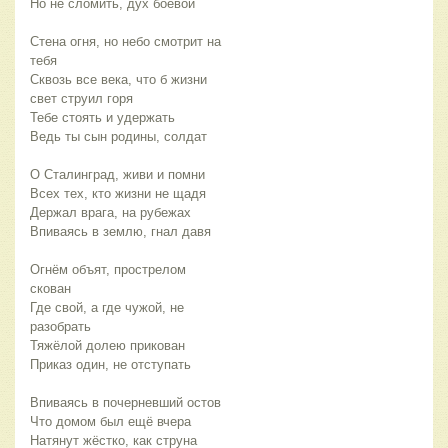
Но не сломить, дух боевой
Стена огня, но небо смотрит на 
тебя
Сквозь все века, что б жизни 
свет струил горя
Тебе стоять и удержать
Ведь ты сын родины, солдат  
О Сталинград, живи и помни
Всех тех, кто жизни не щадя
Держал врага, на рубежах
Впиваясь в землю, гнал давя
Огнём объят, прострелом 
скован
Где свой, а где чужой, не 
разобрать
Тяжёлой долею прикован
Приказ один, не отступать
Впиваясь в почерневший остов
Что домом был ещё вчера
Натянут жёстко, как струна