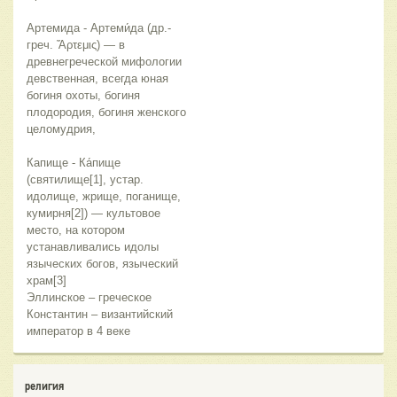
Артемида - Артеми́да (др.-
греч. Ἄρτεμις) — в
древнегреческой мифологии
девственная, всегда юная
богиня охоты, богиня
плодородия, богиня женского
целомудрия,
Капище - Ка́пище
(святилище[1], устар.
идолище, жрище, поганище,
кумирня[2]) — культовое
место, на котором
устанавливались идолы
языческих богов, языческий
храм[3]
Эллинское – греческое
Константин – византийский
император в 4 веке
религия