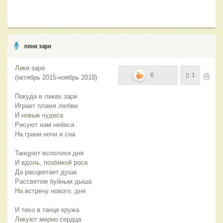
лики зари
Лики зари
6
1
(октябрь 2015-ноябрь 2018)
Покуда в ликах зари
Играет пламя любви
И новые чудеса
Рисуют нам небеса
На грани ночи и сна
Танцуют всполохи дня
И вдоль, позёмкой роса
Да расцветает душа
Рассветом буйным дыша
На встречу нового, дня
И тихо в танце кружа
Ликуют мерно сердца