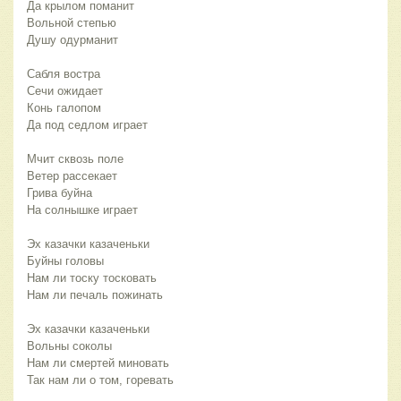
Да крылом поманит
Вольной степью
Душу одурманит
Сабля востра
Сечи ожидает
Конь галопом
Да под седлом играет
Мчит сквозь поле
Ветер рассекает
Грива буйна
На солнышке играет
Эх казачки казаченьки
Буйны головы
Нам ли тоску тосковать
Нам ли печаль пожинать
Эх казачки казаченьки
Вольны соколы
Нам ли смертей миновать
Так нам ли о том, горевать