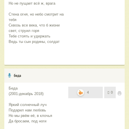
Но не пущает всё ж, врага
Стена огня, но небо смотрит на 
тебя
Сквозь все века, что б жизни 
свет, струил горя
Тебе стоять и удержать
Ведь ты сын родины, солдат  
беда
Беда
4
0
(2001-декабрь 2018)
Яркий солнечный луч
Подарил нам любовь
Но мы рвём её, в клочья
Да бросаем, под ноги