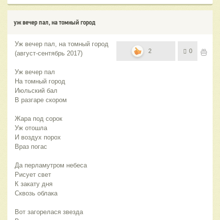
уж вечер пал, на томный город
Уж вечер пал, на томный город
2
0
(август-сентябрь 2017)
Уж вечер пал
На томный город
Июльский бал
В разгаре скором
Жара под сорок
Уж отошла
И воздух порох
Враз погас
Да перламутром небеса
Рисует свет
К закату дня
Сквозь облака
Вот загорелася звезда