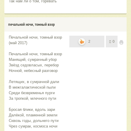
Так нам ли о том, горевать
печальной ночи, томный взор
Печальной ночи, томный взор
2
0
(май 2017)
Печальной ночи, томный взор
Манящий, сумрачный убор
Звёзд седовласых, перебор
Ночной, небесный разговор
Летящих, в сумрачной дали
В межгалактической пыли
Среди безвременья пурги
За тропкой, млечного пути
Бросая блики, вдоль зари
Далёкой, пламенной земли
Сквозь годы, дольнего пути
Чрез сумрак, космоса ночи