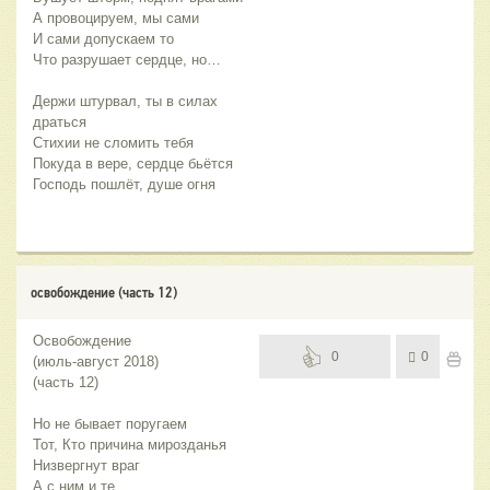
А провоцируем, мы сами
И сами допускаем то
Что разрушает сердце, но…
Держи штурвал, ты в силах 
драться
Стихии не сломить тебя
Покуда в вере, сердце бьётся
Господь пошлёт, душе огня
освобождение (часть 12)
Освобождение
0
0
(июль-август 2018)
(часть 12)
Но не бывает поругаем
Тот, Кто причина мирозданья
Низвергнут враг
А с ним и те