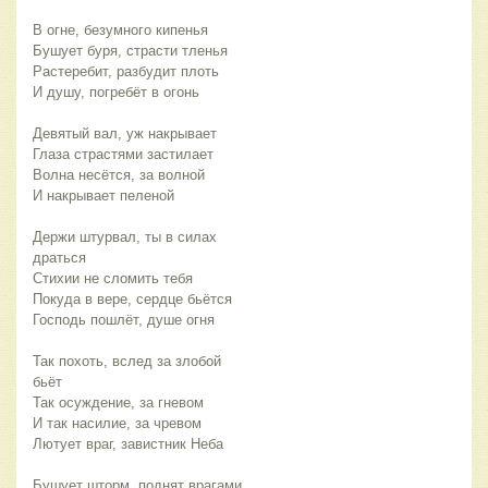
В огне, безумного кипенья
Бушует буря, страсти тленья
Растеребит, разбудит плоть
И душу, погребёт в огонь
Девятый вал, уж накрывает
Глаза страстями застилает
Волна несётся, за волной
И накрывает пеленой
Держи штурвал, ты в силах 
драться
Стихии не сломить тебя
Покуда в вере, сердце бьётся
Господь пошлёт, душе огня
Так похоть, вслед за злобой 
бьёт
Так осуждение, за гневом
И так насилие, за чревом
Лютует враг, завистник Неба 
Бушует шторм, поднят врагами