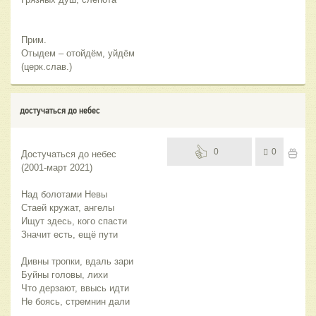
Прим.
Отыдем – отойдём, уйдём
(церк.слав.)
достучаться до небес
0
0
Достучаться до небес
(2001-март 2021)
Над болотами Невы
Стаей кружат, ангелы
Ищут здесь, кого спасти
Значит есть, ещё пути
Дивны тропки, вдаль зари
Буйны головы, лихи
Что дерзают, ввысь идти
Не боясь, стремнин дали