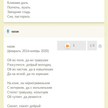
Бликами даль
Полночь, вуаль
Звёздная гладь
Сна, пастораль
казак
3
0
казак 
(февраль 2014-ноябрь 2020)
Ой во поле, да во травушке
Разгулялся, добрый молодец
Ой во чистом, да в ковылюшке
Да на ясной, да по зорюшке
На коне, на черногривеньком
С ветерком, да с вольненьким
Стелет травушку, копытцем
Ой гуляет, да резвится
Скачет, скачет добрый 