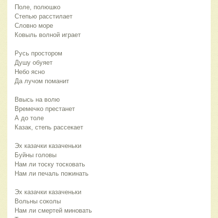
Поле, полюшко
Степью расстилает
Словно море 
Ковыль волной играет
Русь простором
Душу обуяет
Небо ясно
Да лучом поманит
Ввысь на волю 
Времечко престанет
А до толе
Казак, степь рассекает
Эх казачки казаченьки
Буйны головы
Нам ли тоску тосковать
Нам ли печаль пожинать
Эх казачки казаченьки
Вольны соколы
Нам ли смертей миновать