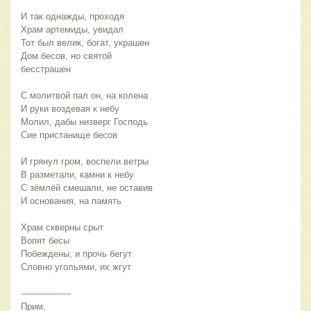
И так однажды, проходя
Храм артемиды, увидал
Тот был велик, богат, украшен
Дом бесов, но святой
бесстрашен
С молитвой пал он, на колена
И руки воздевая к небу
Молил, дабы низверг Господь
Сие пристанище бесов
И грянул гром, воспели ветры
В разметали, камни к небу
С зёмлёй смешали, не оставив
И основания, на память
Храм скверны срыт
Вопят бесы
Побеждены, и прочь бегут
Словно угольями, их жгут
------------------
Прим.