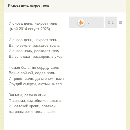
И снова день, накроет тень
3
1
И снова день, накроет тень
 (май 2014-август 2023)   
И снова день, накроет тень
Да по земле, раскатов трель
И снова ночь, расколет гром
Да вспышки трассеров, в укор
Немая боль, по сердцу соль
Война войной, седая роль
И грянет залп, да стоном гвалт
Орудий смерти, лютый шквал
Забыты, разума огни
Фашизма, вздыбились штыки
И братской крови, потекли
Багряны реки, вдоль зари