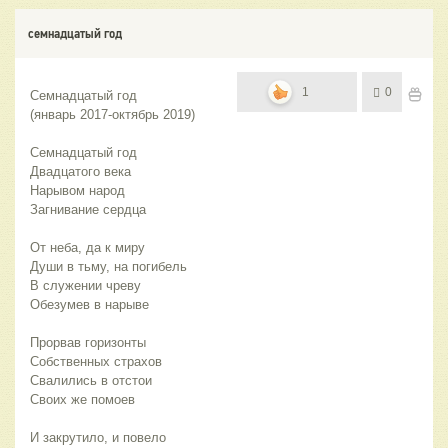
семнадцатый год
1
0
Семнадцатый год 
(январь 2017-октябрь 2019)
Семнадцатый год
Двадцатого века
Нарывом народ
Загнивание сердца
От неба, да к миру
Души в тьму, на погибель
В служении чреву
Обезумев в нарыве
Прорвав горизонты
Собственных страхов
Свалились в отстои 
Своих же помоев
И закрутило, и повело 