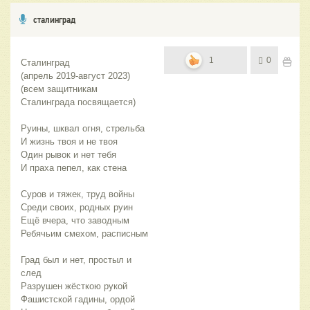
сталинград
1
0
Сталинград 
(апрель 2019-август 2023)
(всем защитникам 
Сталинграда посвящается)
Руины, шквал огня, стрельба
И жизнь твоя и не твоя
Один рывок и нет тебя
И праха пепел, как стена
Суров и тяжек, труд войны
Среди своих, родных руин
Ещё вчера, что заводным
Ребячьим смехом, расписным
Град был и нет, простыл и 
след
Разрушен жёсткою рукой
Фашистской гадины, ордой