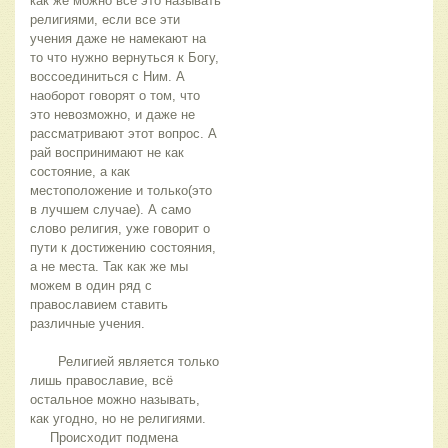
как же можно всё это называть 
религиями, если все эти 
учения даже не намекают на 
то что нужно вернуться к Богу, 
воссоединиться с Ним. А 
наоборот говорят о том, что 
это невозможно, и даже не 
рассматривают этот вопрос. А 
рай воспринимают не как 
состояние, а как 
местоположение и только(это 
в лучшем случае). А само 
слово религия, уже говорит о 
пути к достижению состояния, 
а не места. Так как же мы 
можем в один ряд с 
православием ставить 
различные учения.       
       Религией является только 
лишь православие, всё 
остальное можно называть, 
как угодно, но не религиями.   
     Происходит подмена 