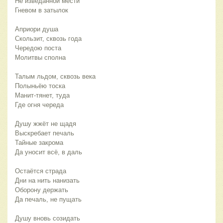
Не изведанной мести
Гневом в затылок
Априори душа
Скользит, сквозь года
Чередою поста
Молитвы сполна
Талым льдом, сквозь века
Полыньёю тоска
Манит-тянет, туда
Где огня череда
Душу жжёт не щадя
Выскребает печаль
Тайные закрома
Да уносит всё, в даль
Остаётся страда
Дни на нить нанизать
Оборону держать
Да печаль, не пущать
Душу вновь созидать