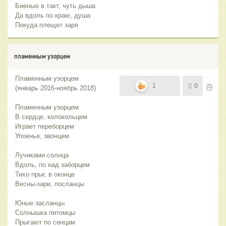
Биенью в такт, чуть дыша
Да вдоль по краю, душа
Покуда плещет заря
пламенным узорцем
Пламенным узорцем
1
0
(январь 2016-ноябрь 2018)
Пламенным узорцем
В сердце, колокольцем
Играет переборцем
Упоенье, звонцем
Лучиками солнца
Вдоль, по над заборцем
Тихо прыг, в оконце
Весны-зари, посланцы
Юные засланцы
Солнышка питомцы
Прыгают по сенцам