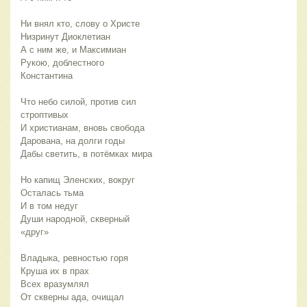
Ни внял кто, слову о Христе
Низринут Диоклетиан
А с ним же, и Максимиан
Рукою, доблестного
Константина
Что небо силой, против сил
строптивых
И христианам, вновь свобода
Дарована, на долги годы
Дабы светить, в потёмках мира
Но капищ Эленских, вокруг
Осталась тьма
И в том недуг
Души народной, скверный
«друг»
Владыка, ревностью горя
Круша их в прах
Всех вразумлял
От скверны ада, очищал