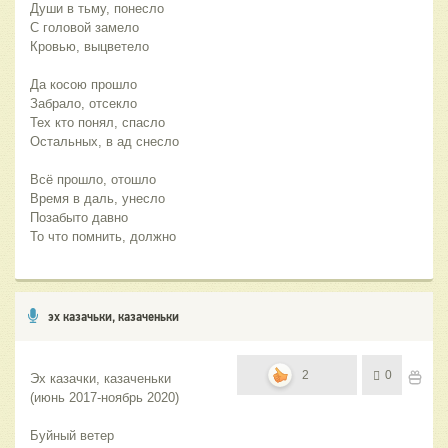
Души в тьму, понесло
С головой замело
Кровью, выцветело
Да косою прошло
Забрало, отсекло
Тех кто понял, спасло
Остальных, в ад снесло
Всё прошло, отошло
Время в даль, унесло
Позабыто давно
То что помнить, должно
эх казачьки, казаченьки
2
0
Эх казачки, казаченьки 
(июнь 2017-ноябрь 2020)
Буйный ветер