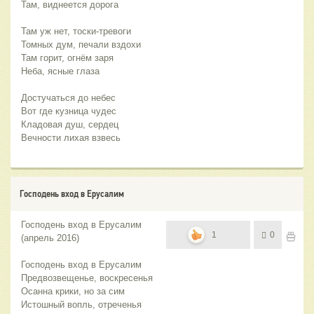
Там, виднеется дорога
Там уж нет, тоски-тревоги
Томных дум, печали вздохи
Там горит, огнём заря
Неба, ясные глаза
Достучаться до небес
Вот где кузница чудес
Кладовая душ, сердец
Вечности лихая взвесь
Господень вход в Ерусалим
Господень вход в Ерусалим
1
0
(апрель 2016)
Господень вход в Ерусалим
Предвозвещенье, воскресенья
Осанна крики, но за сим
Истошный вопль, отреченья