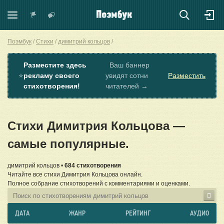
Поэмбук
Стихи
димитрий кольцов
Разместите здесь
Ваш баннер
⭐
рекламу своего
увидят сотни
Разместить
стихотворения!
читателей →
Стихи Димитрия Кольцова —
самые популярные.
димитрий кольцов •
684 стихотворения
Читайте все стихи Димитрия Кольцова онлайн.
Полное собрание стихотворений с комментариями и оценками.
ДАТА
ЖАНР
РЕЙТИНГ
АУДИО