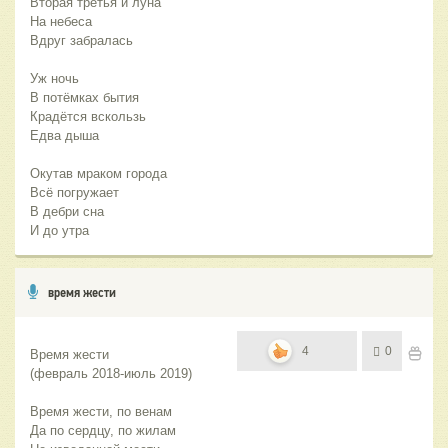
Вторая третья и луна
На небеса
Вдруг забралась
Уж ночь
В потёмках бытия
Крадётся вскользь
Едва дыша
Окутав мраком города
Всё погружает
В дебри сна
И до утра
время жести
4
0
Время жести 
(февраль 2018-июль 2019)
Время жести, по венам
Да по сердцу, по жилам