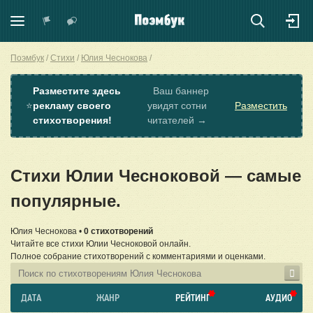
Поэмбук
Стихи
Юлия Чеснокова
Разместите здесь
Ваш баннер
⭐
рекламу своего
увидят сотни
Разместить
стихотворения!
читателей →
Стихи Юлии Чесноковой — самые
популярные.
Юлия Чеснокова •
0 стихотворений
Читайте все стихи Юлии Чесноковой онлайн.
Полное собрание стихотворений с комментариями и оценками.
ДАТА
ЖАНР
РЕЙТИНГ
АУДИО